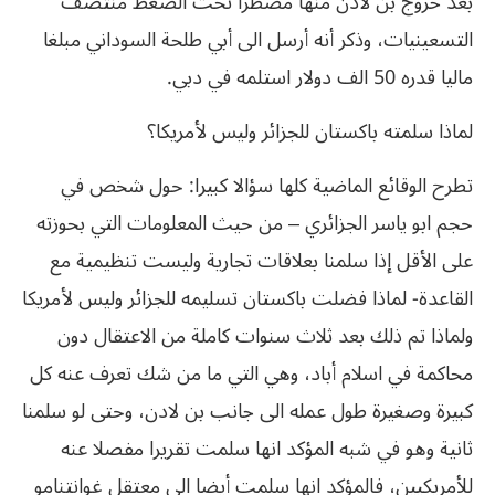
بعد خروج بن لادن منها مضطرا تحت الضغط منتصف
التسعينيات، وذكر أنه أرسل الى أبي طلحة السوداني مبلغا
ماليا قدره 50 الف دولار استلمه في دبي.
لماذا سلمته باكستان للجزائر وليس لأمريكا؟
تطرح الوقائع الماضية كلها سؤالا كبيرا: حول شخص في
حجم ابو ياسر الجزائري – من حيث المعلومات التي بحوزته
على الأقل إذا سلمنا بعلاقات تجارية وليست تنظيمية مع
القاعدة- لماذا فضلت باكستان تسليمه للجزائر وليس لأمريكا
ولماذا تم ذلك بعد ثلاث سنوات كاملة من الاعتقال دون
محاكمة في اسلام أباد، وهي التي ما من شك تعرف عنه كل
كبيرة وصغيرة طول عمله الى جانب بن لادن، وحتى لو سلمنا
ثانية وهو في شبه المؤكد انها سلمت تقريرا مفصلا عنه
للأمريكيين، فالمؤكد انها سلمت أيضا الى معتقل غوانتنامو