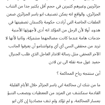
جزائريين وغيرهم كثيرين في حجم أقل بكثير جدا من الشاب
الجزائري، والواقع انه يمكن تصنيف ابو ياسر الجزائري ضمن
الملفات الخاصة التي أرادت حكومة باكستان تصفيتها في
هدوء، أولا لأن الرجل من المؤكد انه أدى لأجهزتها الأمنية
خدمات هامة عندما كانت مصالحهما مشتركة، وثانيا لأنها لا
تريد من محققي السي آي آي وغوانتنامو أن يعرفوا الجانب
الآخر المخفي مثل رسالة الانذار العاجل الذي طلب الجنرال
حميد غول منه نقله الى بن لادن
أين ستتجه رياح المحاكمة ؟
ما من شك ان محاكمة ابي ياسر الجزائر خلال الأيام القليلة
القادمة ستكشف عن المزيد من المعطيات ويصعب التنبؤ
بمسار المحاكمة، و لم تؤكد ولم تنف مصادرنا إن كان ابو