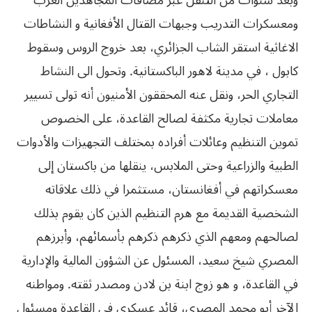
وبعد سنوات من التنقل عبر مضافات المجاهدين العرب
ومعسكرات التدريب وجبهات القتال الأفغانية و النشاطات
الاغاثية استقر الشاب الجزائري، بعد خروج الروس وسقوط
كابول ، في مدينة لاهور الباكستانية. وتحول الى النشاط
التجاري الحر، ونقل عنه المحققون الأمنيون أنه تولى تسيير
معاملات تجارية مكثفة لصالح القاعدة، على الخصوص
تموين التنظيم وعائلات أفراده بمختلف التجهيزات والأدوات
الطبية والزراعية وحتى الملابس، ينقلها من باكستان إلى
معسكراتهم في أفغانستان، مستثمرا في ذلك علاقاته
الشخصية القديمة مع هرم التنظيم الذين كان يقوم بذلك
لصالحهم ومعهم الذي ذكرهم ذكرهم بأسمائهم، وأبرزهم
المصري شيخ سعيد، المسئول عن الشؤون المالية والإدارية
في القاعدة، و هو زوج ابنة بن لادن ومصدر ثقته. ومواطنه
الآخر أبو محمد المصري، قائد عسكري في القاعدة ومسئول