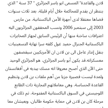
لادن والقاعدة” المسمى ابو ياسر الجزائري ” 37 سنة ” الذي
ينتظر ان يقدم للمحاكمة خلال أيام قليلة، بعد ثلاث سنوات
قضاها معتقلا لدى أجهزة الأمن الباكستانية، من مارس
2003 إلى سبتمبر 2006 ونسب المحققون الجزائريون اليه
اعترافات ساخنة منها أن الرئيس السابق لجهاز المخابرات
الباكستانية الجنرال حميد غول كلفه سرا نهاية التسعينيات
بنقل إنذار عاجل الى بن لادن ان الأمريكيين سيقصفون
معسكراته.قد يكون أبو ياسر الجزائري، هو الجزائري الوحيد
حتى الآن الذي أصبح معروفا انه مسك بيديه في أفغانستان
ولمدة ليست قصيرة جزءا من أهم ملفات بن لادن وتنظيم
القاعدة الحساسة، وهي معاملاتهم التجارية ذات الطابع
اللوجيستي في السوق الباكستانية المفتوحة، تم ذلك في
مرحلة كان بن لادن في حماية حكومة طالبان، ويعيشان معا