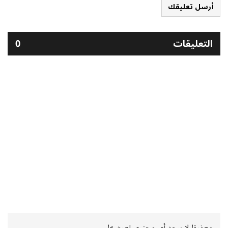
أرسل تعليقك
التعليقات
0
معذرة! لا يوجد أي محتوى لعرضه!