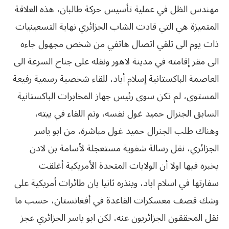
مهندس الظل في عملية تأسيس حركة طالبان، هذه العلاقة
المتميزة هي التي قادت الشاب الجزائري نهاية التسعينيات
ذات يوم الى تلقي اتصال هاتفي من شخص مجهول جاءه
الى مقر إقامته في مدينة لاهور ونقله على جناح السرعة الى
العاصمة الباكستانية إسلام أباد، للقاء شخصية رسمية رفيعة
المستوى، لم تكن سوى رئيس جهاز المخابرات الباكستانية
السابق الجنرال حميد غول نفسه، وتم اللقاء في بيته،
وهناك طلب الجنرال حميد غول مباشرة، من ابو ياسر
الجزائري، نقل رسالة شفوية مستعجلة لأسامة بن لادن
يخبره فيها اولا أن الولايات المتحدة الأمريكية أغلقت
سفارتها في اسلام اباد، وينذره ثانيا بان طائرات أمريكية على
وشك قصف معسكرات القاعدة في أفغانستان، حسب ما
نقل المحققون الجزائريون عنه، لكن ابو ياسر الجزائري عجز