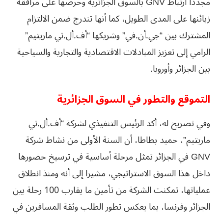
مجدداً ارتباط GNV بالسوق الجزائرية وحرصها على مرافقة
زبائنها على المدى الطويل، كما أنها تندرج ضمن الالتزام
المشترك بين “جي.أن.في” وشريكها “أف.أل.تي ماريتيم”
الرامي إلى تعزيز المبادلات الاقتصادية والتجارية والسياحية
بين الجزائر وأوروبا.
التموقع والتطور في السوق الجزائرية
وفي تصريح له، أكد الرئيس التنفيذي لشركة “أف.أل.تي
ماريتيم”، حميد بطاطا، أن السنة الأولى من نشاط شركة
GNV في الجزائر تمثل مرحلة أساسية في ترسيخ حضورها
داخل هذا السوق الاستراتيجي، مشيرا إلى أنه ومنذ انطلاق
عملياتها، تمكنت الشركة من تأمين ما يقارب 100 رحلة بين
الجزائر وفرنسا، بما يعكس تطور الطلب وثقة المسافرين في