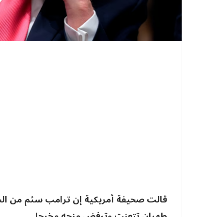
قالت صحيفة أمريكية إن ترامب سئم من الحر
طهران تتعنت وترفض منحه مخرجا.