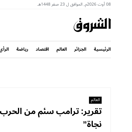
08 أوت 2026م, الموافق ل 23 صفر 1448هـ
الرئيسية
الجزائر
العالم
اقتصاد
رياضة
الرأي
العالم
تقرير: ترامب سئم من الحر
نجاة”