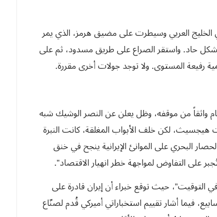
الخليج العربي وسيطرت على مضيق هرمز، الذي يمر
اقة بشكل حاد. واستقر الصراع على طريق مسدود، ثم على
رفيعة المستوى. ولا توجد جولات أخرى مقررة.
ام واثقاً من موقفه، وظل يعلن عن النصر الوشيك شبه
ت هيجسيث، لكن خلف الأبواب المغلقة، كانت النبرة
حصار البحري على الموانئ الإيرانية ينجح في خنق
بر على التفاوض لمواجهة خطر انهيار الاقتصاد”.
التوقيت”، حيث توقع خبراء أن إيران قادرة على
يع، فيما أشار تقييم استخباراتي أميركي قُدم لصنّاع