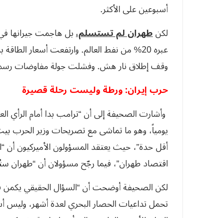
أسبوعين على الأكثر.
لكن
طهران لم تستسلم،
بل هاجمت جيرانها في 
عبره 20% من نفط العالم. وارتفعت أسعار الط
وقف إطلاق نار هش. وفشلت جولة مفاوضات رسمية 
حرب إيران: ورطة وليست رحلة قصيرة
وأشارت الصحيفة إلى أن “ترامب بدا أمام الرأي الع
يومياً، وهو ما تماشى مع تصريحات وزير الحرب بي
أقل حدة”، حيث يعتقد المسؤولون الأميركيون أن “ال
اقتصاد طهران”، فيما رجّح مسؤولان أن “طهران ستُج
لكن الصحيفة أوضحت أن “السؤال الحقيقي يكمن في 
تحمل تداعيات الحصار البحري لعدة أشهر، وليس أساب