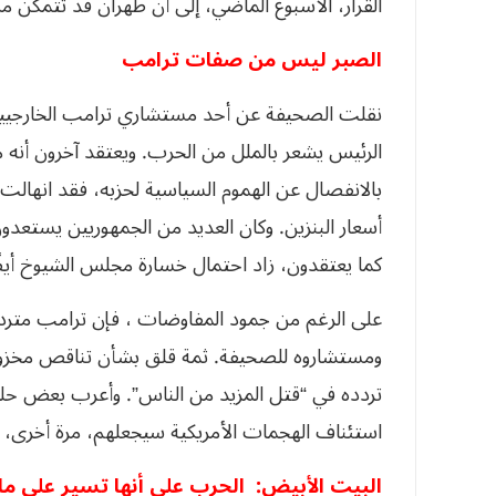
القرار، الأسبوع الماضي، إلى أن طهران قد تتمكن من الصمود لـ4 أ
الصبر ليس من صفات ترامب
نقلت الصحيفة عن أحد مستشاري ترامب الخارجيي
الرئيس يشعر بالملل من الحرب. ويعتقد آخرون أنه م
بالانفصال عن الهموم السياسية لحزبه، فقد انهالت 
أسعار البنزين. وكان العديد من الجمهوريين يستعد
كما يعتقدون، زاد احتمال خسارة مجلس الشيوخ أيض
على الرغم من جمود المفاوضات ، فإن ترامب متردد
ومستشاروه للصحيفة. ثمة قلق بشأن تناقص مخزون ا
تردده في “قتل المزيد من الناس”. وأعرب بعض حلف
استئناف الهجمات الأمريكية سيجعلهم، مرة أخرى، أهدا
البيت الأبيض: الحرب على أنها تسير على ما 