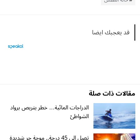
حالة الطقس
قد يعجبك ايضا
مقالات ذات صلة
الدراجات المائية… خطر يتربص برواد
الشواطئ
تصل إلى 45 درجة.. موجة حر شديدة