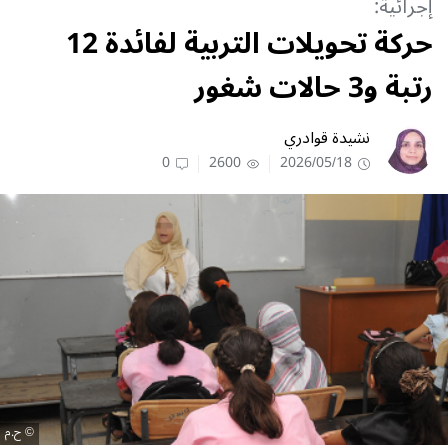
إجرائية:
حركة تحويلات التربية لفائدة 12
رتبة و3 حالات شغور
نشيدة قوادري
0
2600
2026/05/18
ح.م