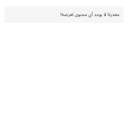
معذرة! لا يوجد أي محتوى لعرضه!
الجزائر
العالم
اقتصاد
رياضة
الرأي
جواهر
منوعات
إنفوجرافيك
الشروق News
الشروق TV
الشروق العربي
مجلة الشروق العربي
البث الحي
عاجل
الاستفتاءات
سياسة الخصوصية
الإشهار