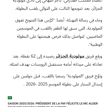
أعضاء المكتب الفدرالي، بأحر التهاني إلى نادي مولودية
الجزائر، بعد تتويجها الثالث على التوالي بلقب البطولة.
وجاء في رسالة التهنئة، أيضا: “كرّس هذا التتويج تفوق
المولودية، التي سبق لها الظفر باللقب في الموسمين
الماضيين، لتواصل بذلك فرض هيمنتها على البطولة
الوطنية”.
ورفع فريق
مولودية الجزائر
رصيده إلى 62 نقطة، بعد
تعادله على ميدانه أمامه مستقبل الرويسات بهدف لمثله.
وتوّج فريق “المولودية” رسميا باللقب، قبل جولتين على
إسدال الستار على بطولة الموسم 2025 -2026 .