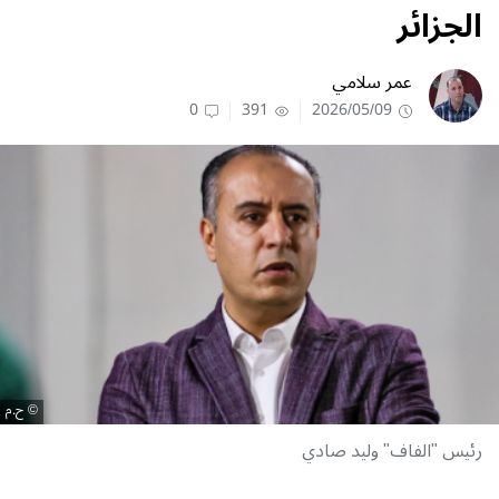
الجزائر
عمر سلامي
0
391
2026/05/09
ح.م
رئيس "الفاف" وليد صادي