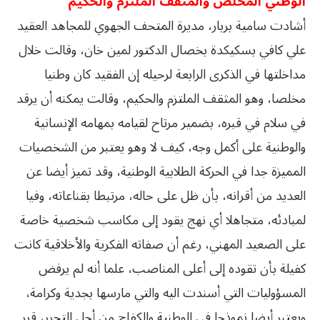
الوطني المخلص والمثقف الملتزم والحكيم
أشادت سامية بربار، مديرة المتحف الجهوي للمجاهد العقيد
علي كافي بسكيكدة بخصال الدكتور لمين خان، وقالت خلال
مداخلتها في الذكرى الرابعة لرحيله إن الفقيد كان وطنيا
مخلصا، وهو المثقف الملتزم والحكيم، وقالت يمكنه أن يرقد
في سلام في قبره، بضمير مرتاح لقيامه بمهامه الإنسانية
والوطنية على أكمل وجه، كيف لا وهو يعتبر من الشخصيات
المميزة جدا في الحركة الطلابية الوطنية، وقد تميز أيضا عن
العديد من أقرانه، بأن ظل على حاله، مرتبطا بقناعاته، وفيا
لمبادئه، متجاهلا أي نهج يقود إلى مكاسب شخصية خاصة
على الصعيد المهني، رغم أن صفاته الفكرية والأخلاقية كانت
كفيلة بأن تقوده إلى أعلى المناصب، علما أنه لم يرفض
المسؤوليات التي أسندت اليه والتي مارسها بجدية وكرامة،
ويعتبر أيضا نموذجا في الوطنية والكفاح من أجل التحرر، قرر