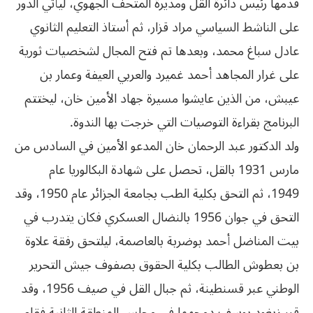
قدمها رئيس دائرة القل ومديرة المتحف الجهوي، ليأتي الدور
على الناشط السياسي مراد قزار، ثم أستاذ التعليم الثانوي
عادل سباغ محمد، وبعدها تم فتح المجال لشخصيات ثورية
على غرار المجاهد أحمد غميرد والعربي العيفة وعمار بن
عيبش، من الذين عايشوا مسيرة جهاد الأمين خان، ليختتم
البرنامج بقراءة التوصيات التي خرجت بها الندوة.
ولد الدكتور عبد الرحمان خان المدعو الأمين في السادس من
مارس 1931 بالقل، تحصل على شهادة البكالوريا عام
1949، ثم التحق بكلية الطب بجامعة الجزائر عام 1950، وقد
التحق في جوان 1956 بالنضال العسكري فكان يتدرب في
بيت المناضل أحمد بوضربة بالعاصمة، ليلتحق رفقة علاوة
بن بعطوش الطالب بكلية الحقوق بصفوف جيش التحرير
الوطني عبر قسنطينة، ثم جبال القل في صيف 1956، وقد
قرر زيغود يوسف دمجهما في مجلس المنطقة الثانية فقام