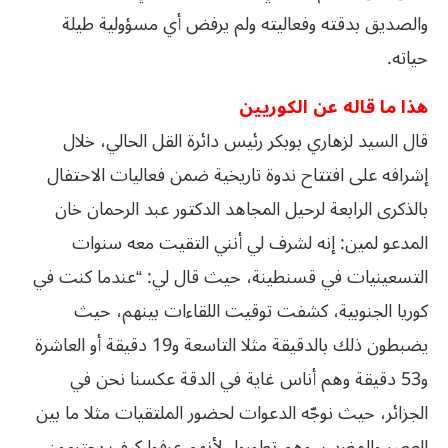
والصديق بدقته وفعاليته ولم يرفض أي مسؤولية طيلة
حياته.
هذا ما قاله عن الكوريين
قال السيد لزهاري بوبكر رئيس دائرة القل الحالي، خلال
إشرافه على افتتاح ندوة تاريخية ضمن فعاليات الاحتفال
بالذكرى الرابعة لرحيل المجاهد الدكتور عبد الرحمان خان
المدعو لمين: إنه لشرف لي أنني التقيت معه سنوات
التسعينيات في قسنطينة، حيث قال لي: “عندما كنت في
كوريا الجنوبية، كشفت توقيت اللقاءات بينهم، حيث
يضبطون ذلك بالدقيقة مثلا التاسعة و19 دقيقة أو العاشرة
و53 دقيقة وهم أناس غاية في الدقة عكسنا نحن في
الجزائر، حيث نوجّه الدعوات لحضور الملتقيات مثلا ما بين
العصر والمغرب، وهم تطوروا، لأنهم عرفوا كيف يحترمون