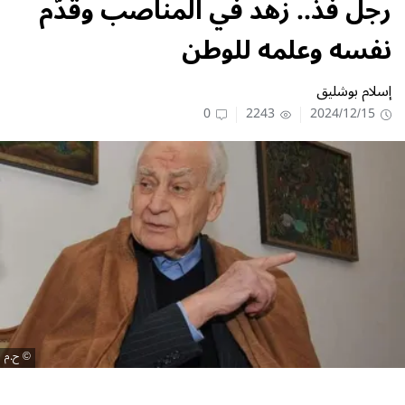
رجل فذ.. زهد في المناصب وقدّم
نفسه وعلمه للوطن
إسلام بوشليق
0
2243
2024/12/15
ح.م