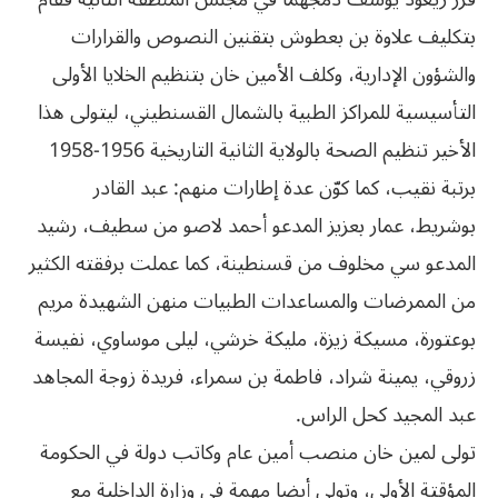
بتكليف علاوة بن بعطوش بتقنين النصوص والقرارات
والشؤون الإدارية، وكلف الأمين خان بتنظيم الخلايا الأولى
التأسيسية للمراكز الطبية بالشمال القسنطيني، ليتولى هذا
الأخير تنظيم الصحة بالولاية الثانية التاريخية 1956-1958
برتبة نقيب، كما كوّن عدة إطارات منهم: عبد القادر
بوشريط، عمار بعزيز المدعو أحمد لاصو من سطيف، رشيد
المدعو سي مخلوف من قسنطينة، كما عملت برفقته الكثير
من الممرضات والمساعدات الطبيات منهن الشهيدة مريم
بوعتورة، مسيكة زيزة، مليكة خرشي، ليلى موساوي، نفيسة
زروقي، يمينة شراد، فاطمة بن سمراء، فريدة زوجة المجاهد
عبد المجيد كحل الراس.
تولى لمين خان منصب أمين عام وكاتب دولة في الحكومة
المؤقتة الأولى، وتولى أيضا مهمة في وزارة الداخلية مع