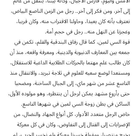
الأمس واليوم، فارس الأجيال، وكأنه بيننا، ينتقل من عالم
إلى آخر، ومن فكر إلى آخر.. رجل من الزمن الناصع البياض،
نعترف بأنه كان بعيدا، وحاولنا الاقتراب منه، وكان قريبا،
وعجزنا عن النهل منه.. رجل في حجم أمة.
قوة السي لمين، كما قال رفاق البندقية والقلم، تكمن في
جمعه بين المعارف الدنيوية والدينية، ومعرفة واقعه، منذ أن
كان طالب علم مهتما بالحركات الطلابية الداعية للاستقلال،
ومستعدا لوضع سعيه للعلوم في ثلاجة تبريد، والانتقال منذ
التاسع عشر من شهر ماي، إلى الجبال الساخنة، ومضحيا
حتى بأروع مشهد يمكن لرجل أن ينتظره، وهو مولوده الأول،
الساكن في بطن زوجة السي لمين في شهرها التاسع.
خاض الرجل متعدد الأدوار، كل أنواع الجهاد والنضال، من
الإضرابات إلى القتال إلى التفاوض، وكان في كل معركة
يخرج منتصرا، ومقولة خسرنا معركة ولم نخسر الحرب، لم