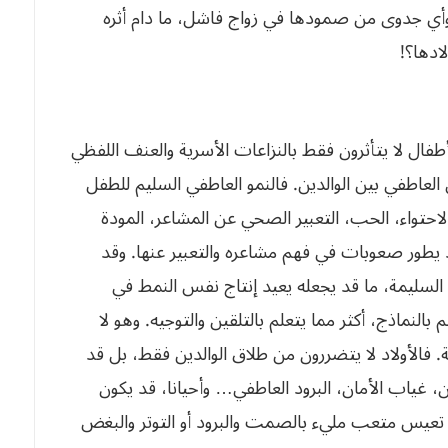
أي جدوى من صمودها في زواج فاشل، ما دام أثره
ادها؟!
فال لا يتأثرون فقط بالنزاعات الأسرية والعنف اللفظي
لعاطفي بين الوالدين. فالنمو العاطفي السليم للطفل
احتواء، الحب، التعبير الصحي عن المشاعر، المودة
د يطور صعوبات في فهم مشاعره والتعبير عنها. وقد
 السليمة، ما قد يجعله يعيد إنتاج نفس النمط في
 بالنماذج، أكثر مما يتعلم بالتلقين والتوجيه. وهو لا
. فالأولاد لا يتضررون من طلاق الوالدين فقط، بل قد
 غياب الأمان، البرود العاطفي… وأحيانا، قد يكون
تعيس متعب مليء بالصمت والبرود أو التوتر والبغض