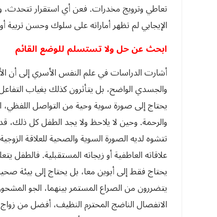
تعاطي وترويج مخدرات. فعن أي استقرار تتحدث، و
الإيجابي لم تظهر أماراته على سلوك وحسن تربية أول
ابحث عن حل ولا تستسلم للوضع القائم
أشارت الدراسات في علم النفس الأسري إلى أن الأط
والجسدي الواضح، بل يتأثرون كذلك بغياب التفاعل ا
يحتاج إلى صورة سوية وحية من التواصل اللفظي، ال
والرحمة. وحين لا يلاحظ ولا يجد الطفل كل ذلك، ق
تتشوه لديه الصورة السوية والصحية للعلاقة الزوجية
علاقاته العاطفية أو زيجاته المستقبلية. فالطفل يتعلم
يحتاج فقط إلى أبوين معا، بل يحتاج إلى بيئة صحية
يتضررون من الصراع المستمر بينهما، الجو المشحون،
الانفصال الناضج المحترم النظيف، أفضل من زواج 