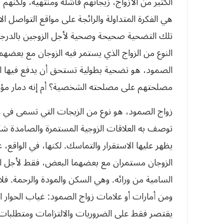
الكثير من الأزواج، زيجاتهم فاشلة ومنتهية، ولكن
هي الفكرة المتداولة والرائجة على مواقع التواصل 
تلك التضحية صحيحة وصحية لأجل الزوجين بالدرجة ال
النوع من الزواج الذي يستمر فيه الزوجان مع بعضه
الصمود، هو تضحية بطولية تستحق أن يدفع فيها الم
مصلحتهم على مصلحته الشخصية؟ أم إنه دمار مؤجل
زواج الصمود، هو نوع من الزيجات التي تسمى في ع
توصف به العلاقات الزوجية المستمرة والصامدة شكل
يظهر عليها الاستقرار والتماسك. لكنها، في الواقع،
الزوجان مستمران مع بعضهما البعض، فقط لأجل الأولا
السامية من ورائه. وهي السكن والمودة والرحمة. فل
ومن أمارات أو علامات زواج الصمود: غياب الحوار الف
يقتصر فقط على الضروريات والالتزامات ومتطلبات ا