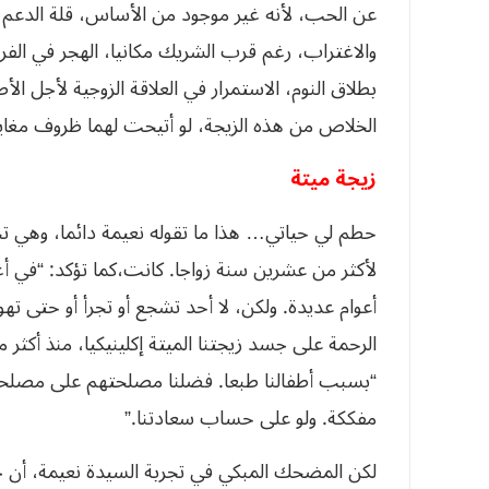
عن الحب، لأنه غير موجود من الأساس، قلة الدعم و
والاغتراب، رغم قرب الشريك مكانيا، الهجر في الف
بطلاق النوم، الاستمرار في العلاقة الزوجية لأجل 
الخلاص من هذه الزيجة، لو أتيحت لهما ظروف مغاير
زيجة ميتة
حطم لي حياتي… هذا ما تقوله نعيمة دائما، وهي 
لأكثر من عشرين سنة زواجا. كانت،كما تؤكد: “في أغ
أعوام عديدة. ولكن، لا أحد تشجع أو تجرأ أو حتى ت
الرحمة على جسد زيجتنا الميتة إكلينيكيا، منذ أكث
“بسبب أطفالنا طبعا. فضلنا مصلحتهم على مصلحتنا
مفككة. ولو على حساب سعادتنا.”
لكن المضحك المبكي في تجربة السيدة نعيمة، أن جل