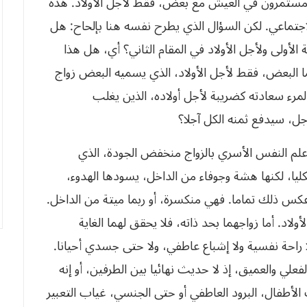
هم مستمرون في العيش مع بعض، فقط لأجل الأولاد. هذه
الاجتماعي. لكن السؤال الذي يطرح نفسه هنا بإلحاح: هل
أولى ولأجل الأولاد في المقام الثاني؟ أي، هل هذا
ما البعض، فقط لأجل الأولاد، الذي يسميه البعض زواج
رء سعادته كضريبة لأجل أولاده، الذين يغلب
، سيدفع ثمنه الكل آجلا؟
لم النفس الأسري بالزواج منخفض الجودة، الذي
يا، لكنها هشة وجوفاء من الداخل، يسودها الهدوء،
 عكس ذلك تماما. فهي منكسرة، أو ربما ميتة من الداخل.
د. أما زواجهما بحد ذاته، فلا يحقق لهما الغاية
ا راحة نفسية ولا إشباع عاطفي، ولا حتى جسدي أحيانا.
علي والعميق، إذ لا حديث نهائيا بين الطرفين، أو إنه
لأطفال، البرود العاطفي أو حتى الجنسي، غياب التعبير