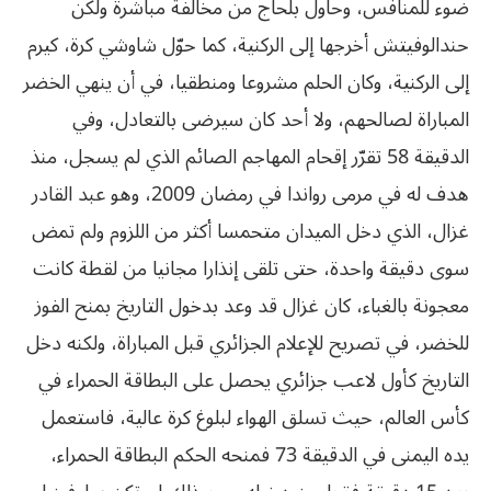
ضوء للمنافس، وحاول بلحاج من مخالفة مباشرة ولكن
حندالوفيتش أخرجها إلى الركنية، كما حوّل شاوشي كرة، كيرم
إلى الركنية، وكان الحلم مشروعا ومنطقيا، في أن ينهي الخضر
المباراة لصالحهم، ولا أحد كان سيرضى بالتعادل، وفي
الدقيقة 58 تقرّر إقحام المهاجم الصائم الذي لم يسجل، منذ
هدف له في مرمى رواندا في رمضان 2009، وهو عبد القادر
غزال، الذي دخل الميدان متحمسا أكثر من اللزوم ولم تمض
سوى دقيقة واحدة، حتى تلقى إنذارا مجانيا من لقطة كانت
معجونة بالغباء، كان غزال قد وعد بدخول التاريخ بمنح الفوز
للخضر، في تصريح للإعلام الجزائري قبل المباراة، ولكنه دخل
التاريخ كأول لاعب جزائري يحصل على البطاقة الحمراء في
كأس العالم، حيث تسلق الهواء لبلوغ كرة عالية، فاستعمل
يده اليمنى في الدقيقة 73 فمنحه الحكم البطاقة الحمراء،