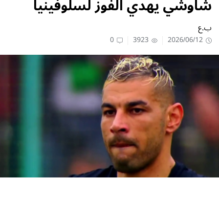
شاوشي يهدي الفوز لسلوفينيا
ب.ع
0
3923
2026/06/12