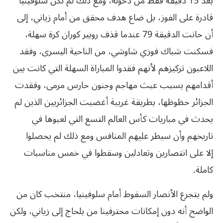
بعد 15 دقيقة فقط من دخوله، ومع ذلك لم تكن سلوفينيا
قادرة على الفوز، بل ضاع هدف محقق من أمام زياني، إلى
أن حانت الدقيقة 79 عندما قذف روبير كوران كرة سهلة،
فسكنت شباك فوزي شاوشي، من الناحية اليسرى، وفقد
اللاعبون تركيزهم لأنهم فقدوا المباراة السهلة التي كانت بين
أقدامهم بسبب عبث مهاجم وجنون حارس مرمى، وفقدت
الجزائر حظوظها، بطريقة غريبة أغضبت الجزائريين الذين لم
يحدث في مباريات كأس العالم التسع التي لعبوها في
تاريخهم وأن سيطر عليهم المنافس ومع ذلك لم يحصلوا
إلا على انتصارين وتعادلين وسقطوا في خمس مناسبات
كاملة.
ولم يتجرع الأنصار السقوط أمام سلوفينيا، منتخب كان من
الواضح أنه دون إمكانات محترفينا من بلحاج إلى زياني، ولكن