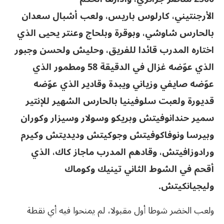
الأرجنتيني، كارلوس باريس، ولعب أشبال سعدان
بالحارس شاوشي، وبوقرة وبلحاج وعنتر يحيى الذي
اختاره المدرب قائدا للفريق، وحليش ولحسن وجبور
الذي عوّضه غزال في الدقيقة 58 ومطمور الذي
عوّضه صايفي وزياني ويبدة وقادير الذي عوّضه
قديورة ولعبت سلوفينيا بالحارس الشهير للإنتير
سمير حندانوفيتش وبريكو وسولار وسيزار وكوران
وبيرسا ونوفاكوفيتش وجوكيتش وديديتش وكيرم
ورادوزافيتش، وقادهم المدرب ماجاز كاك، الذي
أقحم في الشوط الثاني تينيك وكوماك
وليجيانكيتش.
ولعب الخضر شوطا أول مقبولا، لم يمنحوا فيه أي نقطة