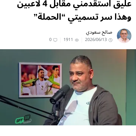
عليق استقدمني مقابل 4 لاعبين
وهذا سر تسميتي “الحملة”
صالح سعودي
0
1911
2026/06/13