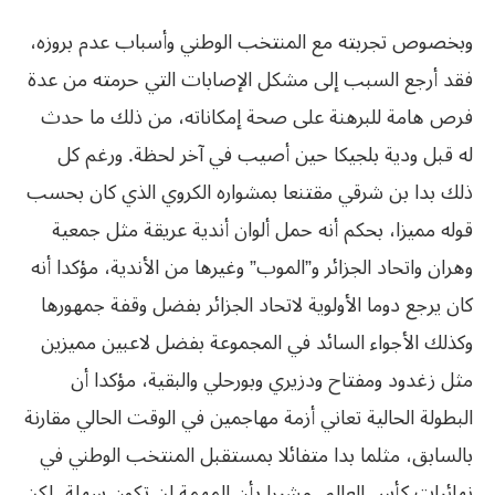
وبخصوص تجربته مع المنتخب الوطني وأسباب عدم بروزه،
فقد أرجع السبب إلى مشكل الإصابات التي حرمته من عدة
فرص هامة للبرهنة على صحة إمكاناته، من ذلك ما حدث
له قبل ودية بلجيكا حين أصيب في آخر لحظة. ورغم كل
ذلك بدا بن شرقي مقتنعا بمشواره الكروي الذي كان بحسب
قوله مميزا، بحكم أنه حمل ألوان أندية عريقة مثل جمعية
وهران واتحاد الجزائر و”الموب” وغيرها من الأندية، مؤكدا أنه
كان يرجع دوما الأولوية لاتحاد الجزائر بفضل وقفة جمهورها
وكذلك الأجواء السائد في المجموعة بفضل لاعبين مميزين
مثل زغدود ومفتاح ودزيري وبورحلي والبقية، مؤكدا أن
البطولة الحالية تعاني أزمة مهاجمين في الوقت الحالي مقارنة
بالسابق، مثلما بدا متفائلا بمستقبل المنتخب الوطني في
نهائيات كأس العالم، مشيرا بأن المهمة لن تكون سهلة، لكن