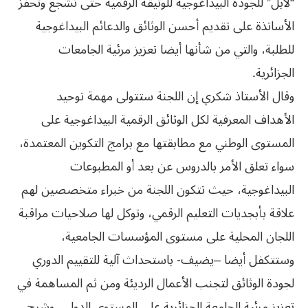
“لابل” للجودة البيداغوجية للوثيقة الرقمية حتى تشجع وتحفز
الأساتذة على تقديم أحسن الوثائق والدعائم البيداغوجية
للطلبة، والتي من شأنها أيضا تعزيز مرئية الجامعات
الجزائرية.
وقال الأستاذ شكري إن اللجنة ستتولى مهمة توحيد
الأهداف المعرفية لكل الوثائق الرقمية البيداغوجية على
المستوى الوطني مع مطابقتها مع برامج التكوين المعتمدة،
سواء تعلق الأمر بالدروس عن بعد أو المطبوعات
البيداغوجية، حيث تتكون اللجنة من خبراء متخصصين لهم
علاقة بأبجديات التعليم الرقمي، وتوكل لها صلاحيات مراقبة
اللجان المحلية على مستوى المؤسسات الجامعية،
وستتكفل أيضا –يضيف- باستحداث آلية للتقييم الدوري
لجودة الوثائق لتجنب الأعمال الرديئة ومن ثم المساهمة في
تعزيز مرئية الجامعة الجزائرية على المستوى الدولي، وشرح