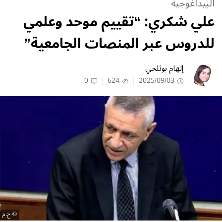
البيداغوجية
علي شكري: “تقييم موحد وعلمي
للدروس عبر المنصات الجامعية”
إلهام بوثلجي
0
624
2025/09/03
ح.م