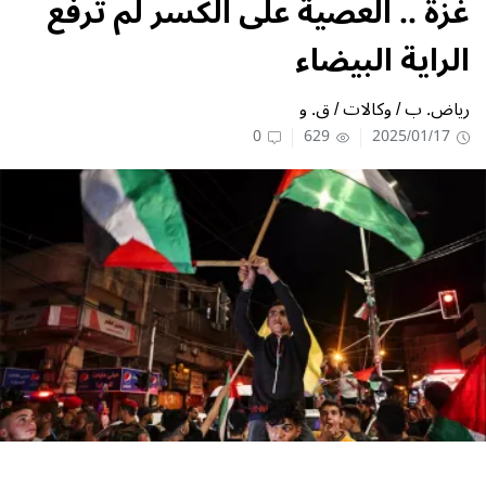
غزة .. العصية على الكسر لم ترفع
الراية البيضاء
رياض. ب / وكالات / ق. و
0
629
2025/01/17