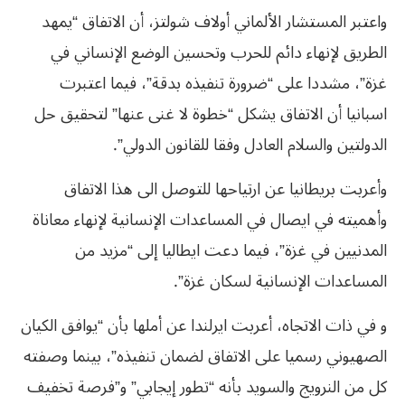
واعتبر المستشار الألماني أولاف شولتز، أن الاتفاق “يمهد
الطريق لإنهاء دائم للحرب وتحسين الوضع الإنساني في
غزة”، مشددا على “ضرورة تنفيذه بدقة”، فيما اعتبرت
اسبانيا أن الاتفاق يشكل “خطوة لا غنى عنها” لتحقيق حل
الدولتين والسلام العادل وفقا للقانون الدولي”.
وأعربت بريطانيا عن ارتياحها للتوصل الى هذا الاتفاق
وأهميته في ايصال في المساعدات الإنسانية لإنهاء معاناة
المدنيين في غزة”، فيما دعت ايطاليا إلى “مزيد من
المساعدات الإنسانية لسكان غزة”.
و في ذات الاتجاه، أعربت ايرلندا عن أملها بأن “يوافق الكيان
الصهيوني رسميا على الاتفاق لضمان تنفيذه”، بينما وصفته
كل من النرويج والسويد بأنه “تطور إيجابي” و”فرصة تخفيف