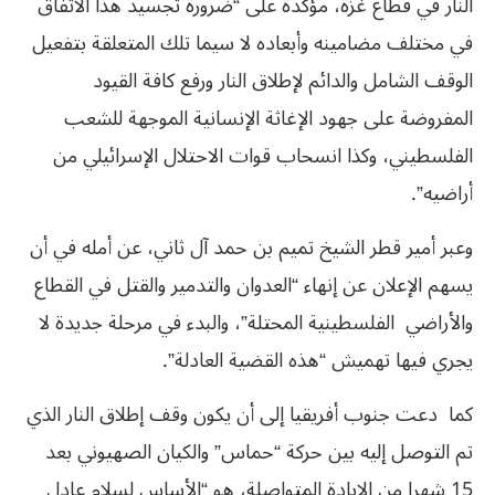
النار في قطاع غزة، مؤكدة على “ضرورة تجسيد هذا الاتفاق
في مختلف مضامينه وأبعاده لا سيما تلك المتعلقة بتفعيل
الوقف الشامل والدائم لإطلاق النار ورفع كافة القيود
المفروضة على جهود الإغاثة الإنسانية الموجهة للشعب
الفلسطيني، وكذا انسحاب قوات الاحتلال الإسرائيلي من
أراضيه”.
وعبر أمير قطر الشيخ تميم بن حمد آل ثاني، عن أمله في أن
يسهم الإعلان عن إنهاء “العدوان والتدمير والقتل في القطاع
والأراضي الفلسطينية المحتلة”، والبدء في مرحلة جديدة لا
يجري فيها تهميش “هذه القضية العادلة”.
كما دعت جنوب أفريقيا إلى أن يكون وقف إطلاق النار الذي
تم التوصل إليه بين حركة “حماس” والكيان الصهيوني بعد
15 شهرا من الابادة المتواصلة، هو “الأساس لسلام عادل