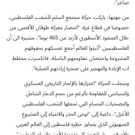
صاغر”.
من جهتها، باركت حركة مجتمع السلم للشعب الفلسطيني،
خصوصا في قطاع غزة، “انتصار معركة طوفان الأقصى من
خلال الصمود الأسطوري لأزيد من 465 يوما”، مشيرة الى أن
الفلسطينيين “أثبتوا للعالم أجمع تمسكهم بحقوقهم
المشروعة واحتضان مقاومتهم الباسلة، فانكسرت مخطط
ات الإبادة والتهجير على صخرة إرادتهم الصلبة”.
وسجلت الحركة “اعتزازها بالإنجاز التاريخي العسكري
والسياسي للمقاومة بالرغم من حجم الدمار الشامل
والتضحيات الجسام التي تحملها الشعب الفلسطيني
الأعزل”، داعية إلى “توخي الحذر والانتباه إلى المشروع
الصهيوني الذي يتجاوز خطره فلسطين إلى العالم العربي
والإسلامي، بل إنه يشكل تهديدا للأمن والسلم الدوليين”.