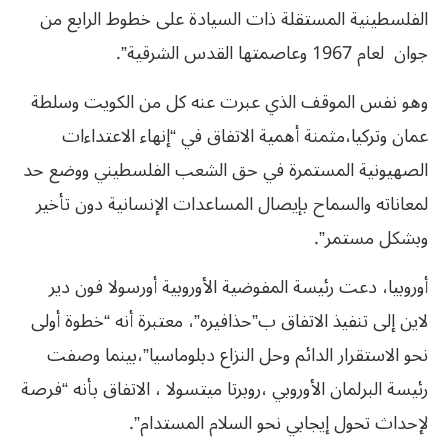
الفلسطينية المستقلة ذات السيادة على خطوط الرابع من
جوان لعام 1967 وعاصمتها القدس الشرقية”.
وهو نفس الموقف الذي عبرت عنه كل من الكويت وسلطة
عمان وتركيا،مثمنة أهمية الاتفاق في “إنهاء الاعتداءات
الصهيونية المستمرة في حق الشعب الفلسطيني ووضع حد
لمعاناته والسماح بإيصال المساعدات الإنسانية دون تأخير
وبشكل مستمر”.
أوروبيا، دعت رئيسة المفوضية الأوروبية أورسولا فون دير
لاين إلى تنفيذ الاتفاق ب”حذافيره”، معتبرة أنه “خطوة أولى
نحو الاستقرار الدائم وحل النزاع دبلوماسيا”،بينما وصفت
رئيسة البرلمان الأوروبي ،روبرتا ميتسولا ، الاتفاق بأنه “فرصة
لإحداث تحول إيجابي نحو السلام المستدام”.