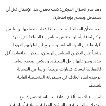
وهنا يبرز السؤال المركزي: كيف نحتوي هذا الإشكال قبل أن
يستفحل ويصبح بؤرة انفجار؟.
الحقيقة أن المعالجة ليست لحظة عطب نصلحها، وإنما هي
تراكم ثقافة وأسلوب عيش سياسي. فالجماعة التي تعود
أفرادها على الحوار المباشر والصريح في لقاءاتهم الدورية،
وتنشأ على التكوين السياسي الرصين، ستكون تدافعاتها أقل
حدة، وصراعاتها داخل السيطرة. والعكس صحيح تماما.
فالعقلانية ليست شعارات تزيينية، وإنما هي الضمانة
الوحيدة لبقاء الخلاف في مستوياته المنخفضة القابلة
للضبط.
ثم إن هناك مسألة في غاية الحساسية: ضرورة منع
التدخلات الخارجية في الشؤون المحلية — ولاية أو بلدية. بل