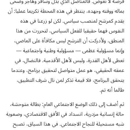
فرصة لا تعوض. فالمناضل الذي بذل وسافر وهاجر وضحى
بماله ووقته وجهده، ينتظر في هذه المحطة تكريما عمليا: أن
يقدم كمرشح لمنصب سياسي. لكن لو زرعنا في هذه
النفوس فهما حقيقيا للفعل السياسي، لتحررت من هذا
المنطق، ولأدركت أن الترشح ليس مكافأة على الماضي،
وإنما مسؤولية عظمى — مسؤولية وطنية واجتماعية —
تعطى لأهل القدرة، وليس لأهل الأقدمية. فالنضال، في
عمقه الحقيقي، هو عمل متواصل لتحقيق برنامج، وعندما
يتحقق البرنامج، فلا قيمة تذكر لمن نال شرف التطبيق،
طالما أنه تم.
ثم أضف إلى ذلك الوضع الاجتماعي العام: بطالة متوحشة،
حالة إنسانية مزدرية، انسداد في الأفق الاقتصادي، وصعوبة
شبه مستحيلة للنجاح الاجتماعي. في هذا السياق، تصبح