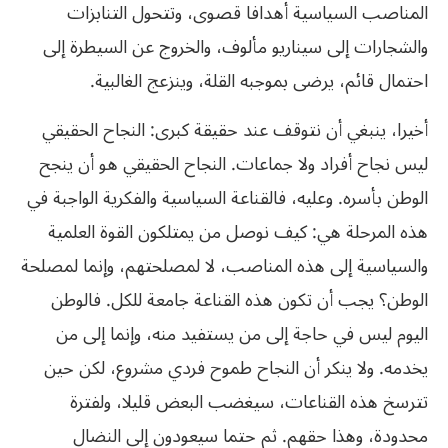
المناصب السياسية أهدافا قصوى، وتتحول التنابزات
والشجارات إلى سيناريو مألوف، والخروج عن السيطرة إلى
احتمال قائم، يرضى بموجبه القلة، وينزعج الغالبية.
أخيرا، ينبغي أن نتوقف عند حقيقة كبرى: النجاح الحقيقي
ليس نجاح أفراد ولا جماعات. النجاح الحقيقي هو أن ينجح
الوطن بأسره. وعليه، فالقناعة السياسية والفكرية الواجبة في
هذه المرحلة هي: كيف نوصل من يمتلكون القوة العلمية
والسياسية إلى هذه المناصب، لا لمصلحتهم، وإنما لمصلحة
الوطن؟ يجب أن تكون هذه القناعة جامعة للكل. فالوطن
اليوم ليس في حاجة إلى من يستفيد منه، وإنما إلى من
يخدمه. ولا ينكر أن النجاح طموح فردي مشروع، لكن حين
تترسخ هذه القناعات، سيغضب البعض قليلا، ولفترة
محدودة، وهذا حقهم. ثم حتما سيعودون إلى النضال