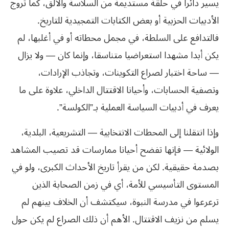
يسير دائرا في حلقة مستديمة من السلاسة والألق، كما تروج
الأدبيات الحزبية أو بعض الكتابات التمجيدية للتاريخ.
فالتدافع على السلطة، في مجمل محطاته أو في أغلبها، لم
يكن أبدا مشهدا استعراضيا متناسقا، وإنما كان — ولا يزال
— ساحة اختبار لصراع التكوينات، وتجاذب الإرادات،
وتصفية الحسابات، وأحيانا الاقتتال الداخلي، علاوة على ما
يعرف في أدبيات السياسة العملية بـ”الكولسة”.
وإذا انتقلنا إلى المحطات الانتخابية — التشريعية، البلدية،
الولائية — فإنها تفضح أحيانا ممارسات قد تصيب المشاهد
بصدمة حقيقية. لكن من يقرأ تاريخ الأحداث الكبرى، ولو في
المستوى التأسيسي للأمة، أي في زمن الصحابة الذين
ترعرعوا في مدرسة النبوة، سيكتشف أن الخلاف بينهم لم
يسلم من نزيف الاقتتال. الأهم أن ذلك الصراع لم يكن حول