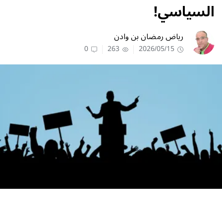
السياسي!
رياض رمضان بن وادن
0
263
2026/05/15