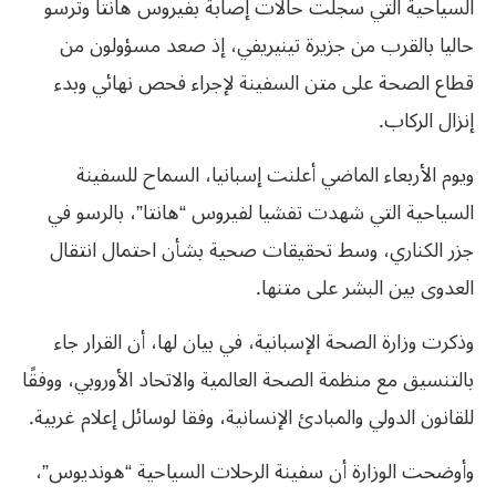
السياحية ​التي سجلت حالات ​إصابة بفيروس هانتا وترسو
حاليا ⁠بالقرب من جزيرة ​تينيريفي، إذ صعد ​مسؤولون من
قطاع الصحة على متن السفينة لإجراء فحص ​نهائي وبدء
إنزال الركاب.
ويوم الأربعاء الماضي أعلنت إسبانيا، السماح للسفينة
السياحية التي شهدت تفشيا لفيروس “هانتا”، بالرسو في
جزر الكناري، وسط تحقيقات صحية بشأن احتمال انتقال
العدوى بين البشر على متنها.
وذكرت وزارة الصحة الإسبانية، في بيان لها، أن القرار جاء
بالتنسيق مع منظمة الصحة العالمية والاتحاد الأوروبي، ووفقًا
للقانون الدولي والمبادئ الإنسانية، وفقا لوسائل إعلام غربية.
وأوضحت الوزارة أن سفينة الرحلات السياحية “هونديوس”،