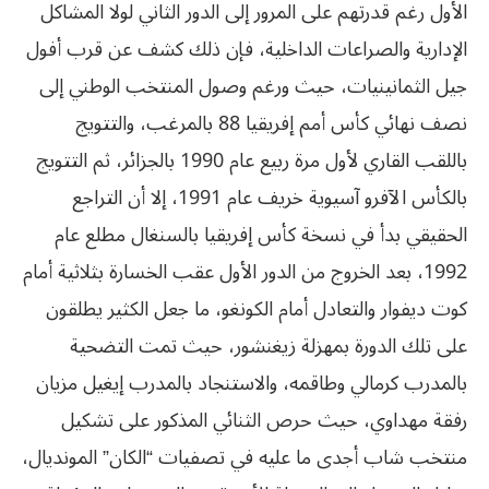
الأول رغم قدرتهم على المرور إلى الدور الثاني لولا المشاكل
الإدارية والصراعات الداخلية، فإن ذلك كشف عن قرب أفول
جيل الثمانينيات، حيث ورغم وصول المنتخب الوطني إلى
نصف نهائي كأس أمم إفريقيا 88 بالمرغب، والتتويج
باللقب القاري لأول مرة ربيع عام 1990 بالجزائر، ثم التتويج
بالكأس الآفرو آسيوية خريف عام 1991، إلا أن التراجع
الحقيقي بدأ في نسخة كأس إفريقيا بالسنغال مطلع عام
1992، بعد الخروج من الدور الأول عقب الخسارة بثلاثية أمام
كوت ديفوار والتعادل أمام الكونغو، ما جعل الكثير يطلقون
على تلك الدورة بمهزلة زيغنشور، حيث تمت التضحية
بالمدرب كرمالي وطاقمه، والاستنجاد بالمدرب إيغيل مزيان
رفقة مهداوي، حيث حرص الثنائي المذكور على تشكيل
منتخب شاب أجدى ما عليه في تصفيات “الكان” المونديال،