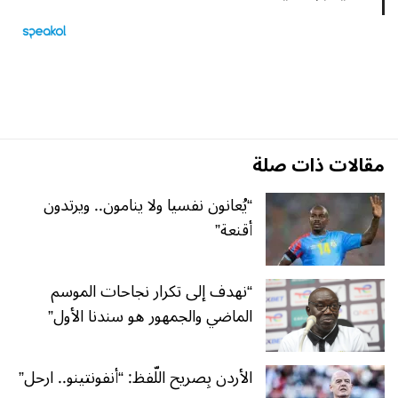
مقالات ذات صلة
“يُعانون نفسيا ولا ينامون.. ويرتدون
أقنعة”
“نهدف إلى تكرار نجاحات الموسم
الماضي والجمهور هو سندنا الأول”
الأردن بِصريح اللّفظ: “أنفونتينو.. ارحل”