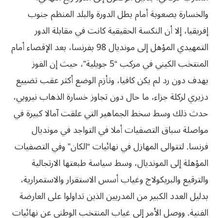
والخسارة بصعوبة أمام بطل الدورة والبلد المنظم جنوب
إفريقيا، إلا أن النكسة الحقيقية كانت في مقابلة الدور
التمهيدي المؤهل إلى مونديال 98 بفرنسا، بعد الإقصاء أمام
المنتخب الكيني في مركب “5 جويلية”، حيث إن الفوز
بهدف دون رد لم يكن كافيا، وتأزم الوضع أكثر عقب تضييع
دزيري لركلة جزاء، ما حال دون تجاوز خسارة الذهاب نيروبي،
حدث ذلك وسط سخط الجماهير التي علقت آمالا كبيرة في
مواصلة سباق التصفيات أملا في التواجد في مونديال
فرنسا. لتتوالى المهازل في نهائيات “الكان” وفي التصفيات
المؤهلة إلى المونديال، وسط سياسة طبعتها الارتجالية
والترقيع والبريكولاج وغياب أسس الاستقرار والاستمرارية،
بدليل العدد الكبير من المدربين الذين تداولوا على العارضة
الفنية. ووصل الأمر إلى غياب المنتخب الوطني عن نهائيات