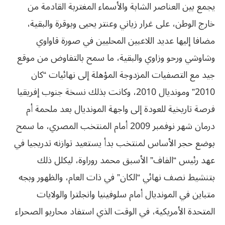
يجمع بين العناصر الشابة والأسماء المغتربة القادمة من
خارج الوطن، على غرار زياني وعنتر يحيى وبوقرة والبقية،
مضافا إليها عديد اللاعبين المحليين في صورة قاواوي
وشاوشي ورحو وزاوي والبقية، ما سمح بالتفاوض من موقع
جيد مع التصفيات المزدوجة المؤهلة إلى نهائيات “كان
2010” ومونديال 2010، وكانت بذلك نسخة جنوب إفريقيا
فرصة تاريخية للعودة إلى واجهة المونديال بعد ملحمة أم
درمان شهر نوفمبر 2009 أمام المنتخب المصري، ما سمح
بوضع حجر الأساس لمنتخب بدأ يستعيد توازنه تدريجيا في
عهد رئيس “الفاف” الأسبق محمد روراوة، ليكلل ذلك
بتنشيط نصف نهائي “الكان” في ذات العام، والظهور وبجه
متباين في المونديال أمام سلوفينيا وانجلترا والولايات
المتحدة الأمريكية، في الوقت الذي استفاد محاربو الصحراء