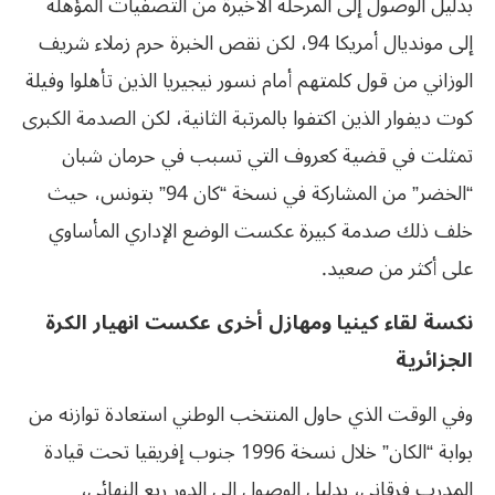
بدليل الوصول إلى المرحلة الأخيرة من التصفيات المؤهلة
إلى مونديال أمريكا 94، لكن نقص الخبرة حرم زملاء شريف
الوزاني من قول كلمتهم أمام نسور نيجيريا الذين تأهلوا وفيلة
كوت ديفوار الذين اكتفوا بالمرتبة الثانية، لكن الصدمة الكبرى
تمثلت في قضية كعروف التي تسبب في حرمان شبان
“الخضر” من المشاركة في نسخة “كان 94” بتونس، حيث
خلف ذلك صدمة كبيرة عكست الوضع الإداري المأساوي
على أكثر من صعيد.
نكسة لقاء كينيا ومهازل أخرى عكست انهيار الكرة
الجزائرية
وفي الوقت الذي حاول المنتخب الوطني استعادة توازنه من
بوابة “الكان” خلال نسخة 1996 جنوب إفريقيا تحت قيادة
المدرب فرقاني، بدليل الوصول إلى الدور ربع النهائي،