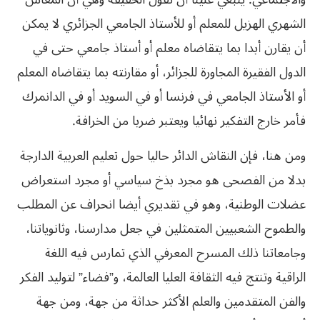
الشهري‮ ‬الهزيل للمعلم أو للأستاذ الجامعي‮ ‬الجزائري‮ ‬لا‮ ‬يمكن
‬الدول الفقيرة المجاورة للجزائر،‮ ‬أو مقارنته بما‮ ‬يتقاضاه المعلم
أو الأستاذ الجامعي‮ ‬في‮ ‬فرنسا أو في‮ ‬السويد أو في‮ ‬الدانمرك
فأمر خارج التفكير نهائيا ويعتبر ضربا من الخرافة‮. ‬
ومن هنا،‮ ‬فإن النقاش الدائر حاليا حول تعليم العربية الدارجة
بدلا من الفصحى هو مجرد بذخ سياسي‮ ‬أو مجرد استعراض
عضلات الوطنية،‮ ‬وهو في‮ ‬تقديري‮ ‬أيضا انحراف عن المطلب
والطموح الشعبيين المتمثلين في‮ ‬جعل مدارسنا،‮ ‬وثانوياتنا،‮
‬وجامعاتنا ذلك المسرح المعرفي‮ ‬الذي‮ ‬تمارس فيه اللغة
الراقية وتنتج فيه الثقافة العليا العالمة،‮ ‬و”فضاء‮” ‬لتوليد الفكر
والفن المتقدمين والعلم الأكثر حداثة من جهة،‮ ‬ومن جهة