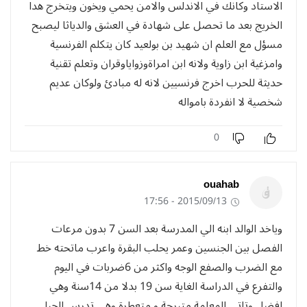
الاستاد وكانك في الاندلس والامن يحمي ويخون ويتخرج هدا
الخريج بعد ما تحصل على شهادة في العشق والدياثا ليصبح
مسؤل مع العلم ان شهيد بن بولعيد كان يتكلم الفرنسية
وامزغية ابن زاوية ولانه ابن امراةوزواياوقران وتعلم تقنية
حديثة للحرب اخرج فرنسيين لانه له مبادئ ولوكان عديم
شخصية لا انفردة بامواله
0
ouahab
2015/09/13 - 17:56
وياخد الوالد ابنه الي المدرسة بعد السن 7 بدون مرعات
الفصل بين الجنسين وعمر يحلب البقرة واعرب ماتحته خط
مع الضرب والصفع الوجه واكثر من 6ضربات في اليوم
والتفرع في الدراسة الغاية سن 19 بدلا من 14سنة وهي
افضل وتاتي المعلمة متبرجة و متعطرة وهي تدرس الجيل