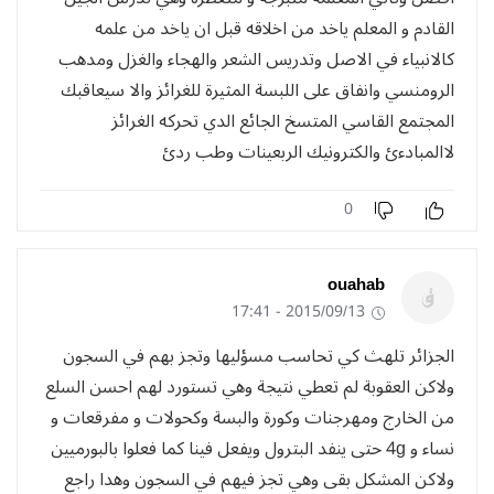
القادم و المعلم ياخد من اخلاقه قبل ان ياخد من علمه
كالانبياء في الاصل وتدريس الشعر والهجاء والغزل ومدهب
الرومنسي وانفاق على اللبسة المثيرة للغرائز والا سيعاقبك
المجتمع القاسي المتسخ الجائع الدي تحركه الغرائز
لاالمبادءئ والكترونيك الربعينات وطب ردئ
0
ouahab
2015/09/13 - 17:41
الجزائر تلهث كي تحاسب مسؤليها وتجز بهم في السجون
ولاكن العقوبة لم تعطي نتيجة وهي تستورد لهم احسن السلع
من الخارج ومهرجنات وكورة والبسة وكحولات و مفرقعات و
نساء و 4g حتى ينفد البترول ويفعل فينا كما فعلوا بالبورميين
ولاكن المشكل بقى وهي تجز فيهم في السجون وهدا راجع