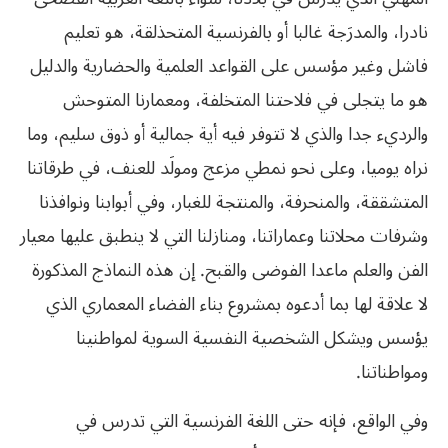
نادرا،‮ ‬والمدرَجة‮ ‬غالبا أو بالفرنسية المتحذلقة،‮ ‬هو تعليم
فاشل وغير مؤسس على القواعد العلمية والحضارية والدليل
هو ما‮ ‬يتجلى في‮ ‬فلاحتنا المتخلفة،‮ ‬ومعمارنا المتوحش
والرديء جدا والذي‮ ‬لا تتوفر فيه أية جمالية أو ذوق سليم،‮ ‬وما
نراه‮ ‬يوميا،‮ ‬وعلى نحو نمطي‮ ‬مزعج ومولَد للعنف،‮ ‬في‮ ‬طرقاتنا
المتشققة،‮ ‬والمنحرفة،‮ ‬والمنتجة للغبار،‮ ‬وفي‮ ‬أبوابنا ونوافذنا
وشرفات محلاتنا وعماراتنا،‮ ‬ومنازلنا التي‮ ‬لا‮ ‬ينطبق عليها معيار
الفن والعلم ماعدا الفوضى والقبح‮. ‬إن هذه النماذج المذكورة
لا علاقة لها بما أدعوه بمشروع بناء الفضاء المعماري‮ ‬الذي‮
‬يؤسس ويشكل الشخصية النفسية السوية لمواطنينا
ومواطناتنا‮.‬
وفي‮ ‬الواقع،‮ ‬فإنه حتى اللغة الفرنسية التي‮ ‬تدرس في‮