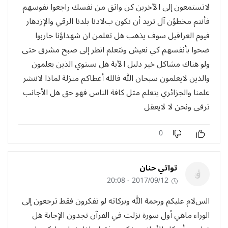
ﻻتستمعون إلى اﻵخرين كن واثق من نفسك راجعوا نفوسهم
فأنتم مخطؤن آل تريد أن تكون بﻻدنا بلدنا الرقي واﻹزدهار
فيوم العراقيل سوف يذهب هل تعلمن ان شهداؤنا حاربوا
ضحوا بأنفسهم كي نعيش ونتعلم انظر إلى صبح مشرق حتى
ولو هناك مشاكل خير دليل اﻵية هل يستوي الذين يعلمون
والذين ﻻيعلمون سبحان الله فالله أعطاكم منزلة لماذا ﻻننشر
علمنا والجزائري يتعلم مثل كافة الناس فهو حق هل اﻷجانب
ترقى ونحن ﻻ ﻻيعقل
0
تواتي حنان
2017/09/12 - 20:08
السﻻم عليكم ورحمة الله وبركاته لو تفكرون فقط ترجعون إلى
الوراء ماهي أول سورة نزلت في القرآن تجدون اﻹجابة هل