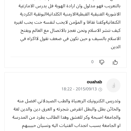
بالتعريب فهو مدلول وان ارادة الهوية فل يدرس الامازغية
الاشورية الفنيقية القبطيةالارمنية الكلدانيةالبونقية الكردية
الكنعانيةوكفنا نفاقا و المؤمن لايحب لنفسه حت يحب لغيره
كيف ننشر الاسلام ونحن نعجز بالاتصال مع العالم ويفتح
الاسلام بالسيف و حين نكون في ضعف نقول لااكراه في
الدين
0
ouahab
2015/09/13 - 18:22
وتدريس الكترونيك الربعنياة والطب الصيدلاني افضل منه
والخائن بطل والبطل انقرض شجرته و العرق دين والدين لغة
والجامعة اصبحة وكر للعشق وهدا الطالب يطرد من المدرسة
او الجامعة بسبب انجداب الفتيات اليه ونسيان حبيببهم