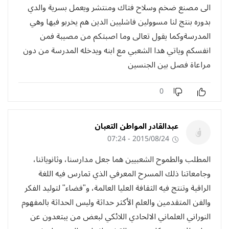
الى مصنع ضخم وسلاح فتاك ومنتشر ويعمل بسرية والدي
بدوره بنتج لنا مسوولين فاشليين الدين هم يخربو فيها وهي
المدرسةوكما يقول تعالى وما اصبتكم من مصيبة فمن
انفسكم وياتي هدا الشعبي مع ابنه ويدخله المدرسة من دون
مراعاة فصل بين الجنسين
0
عبدالقادر المواطن التعبان
2015/08/24 - 07:24
المطلب والطموح الشعبيين هما‮ ‬جعل مدارسنا،‮ ‬وثانوياتنا،‮
‬وجامعاتنا ذلك المسرح المعرفي‮ ‬الذي‮ ‬تمارس فيه اللغة
الراقية وتنتج فيه الثقافة العليا العالمة،‮ و"فضاء‮" ‬لتوليد الفكر
والفن المتقدمين والعلم الأكثر حداثة وليس الحداثة بالمفهوم
النوراني العلماني الالحادي اللائكي لبعض من يبتعدون عن