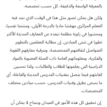
بالمعرفة الواسعة والدقيقة،‮ ‬كل حسب تخصصه‮. ‬
ولكن هل‮ ‬يمكن تصور مثل هذا في‮ ‬الوقت الذي‮ ‬نجد فيه
المعلم الجزائري‮ ‬مهمَشا ماديا بالدرجة الأولى،‮ ‬ومشتتا نفسيا،‮
‬ومحشورا في‮ ‬زاوية مظلمة تبعده عن المعارف الحديثة الأكثر
تطورا في‮ ‬شتى الميادين‮. ‬إن مطالبة المعلمين بالتطوير
المتواصل لثقافتهم المتخصصة،‮ ‬وبترقية معارفهم اللغوية
والفكرية،‮ ‬ومعلوماتهم العامة ذات الصلة العضوية بالمواد
الدراسية التي‮ ‬يعلَمونها للطلاب والطالبات،‮ ‬وكذا تحسين
كفاءتهم فيما‮ ‬يتصل بتقنيات التدريس الحديثة والفاعلة،‮ ‬أي‮
‬ما‮ ‬يسمى بطرق وفنيات التدريس،‮ ‬حسب ميادين مختلف
التخصصات‮. ‬