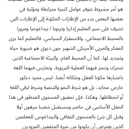
هو أمر مشروط بتوفر عوامل كثيرة مترابطة ومؤثرة في‮
‬بعضها البعض بدء من الإطارات المكوَنة إلى الإطارات التي‮
‬تشرف على سير التعليم إداريا وتربويا‮ / ‬بيداغوجيا ومرورا
بالمحيط الاجتماعي،‮ ‬والاستقرار السياسي‮. ‬فالتعليم كما‮ ‬يرى
المفكر والمربي‮ ‬الأمريكي‮ ‬الشهير جون ديوي‮ ‬هو ضرورة حياة
وتجديد لها،‮ ‬كما أن المحيط العام،‮ ‬والبيئة الاجتماعية الذين
تتحرك وتنجز فيهما العملية التربوية،‮ ‬وتمارس فيهما اللغة
باعتبارها مكوَنا للعقل وملكاته أيضا،‮ ‬ليس مجرد ديكور
خارجي‮ ‬محايد،‮ ‬بل هو شرط النمو والتنمية وشرط لرقي‮ ‬اللغة
أو انحطاطها‮. ‬وهكذا،‮ ‬فإن تحقيق المستوى المتطور في‮ ‬هذا
الحقل الأساسي‮ ‬في‮ ‬حاضر ومستقبل شعبنا مرهون أولا
وقبل كل شئ بالمستوى الثقافي‮ ‬والبيداغوجي‮ ‬للمعلمين
الذين‮ ‬يفترض أن‮ ‬يكونوا من خيرة المثقفين المزودين