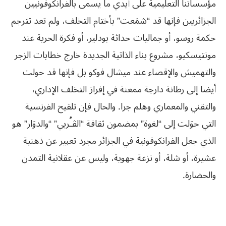
‬مؤسساتنا التعليمية على أيدي‮ ‬ما‮ ‬يسمى بالفرانكوفونيين
الجزائريين فإنها قد‮ “‬شمَعت‮” ‬بأختام التخلف،‮ ‬ولم تعد تترجم
حكمة روسو،‮ ‬أو جماليات حداثة بودلير،‮ ‬أو فكرة الحرية عند
مونتيسكيو،‮ ‬مشروع بناء الذاتية الجديدة خارج خطابات الزجر
والتهميش والإقصاء عند ميشال فوكو بل فإنها قد حولت
أيضا إلى رطانة دارجة ممعنة في‮ ‬إفراز التخلف الإداري،‮
‬والتقني‮ ‬والمعماري‮ ‬وهلم جرا‮. ‬والحال فإن تلقيح الفرنسية
التي‮ ‬حوَلت إلى‮ “‬لغوة‮” ‬بمضمون ثقافة‮ “‬الڤـُربي‮” “‬والدوَار‮” ‬هو
الذي‮ ‬جعل الفرانكوفونية في‮ ‬الجزائر مجرد تعبير عن ذهنية
عشيرة،‮ ‬أو شلة،‮ ‬أو نزعة جهوية،‮ ‬وليس عن عقلانية التمدن
والحضارة‮.