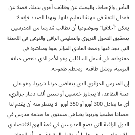
اليأس والإحباط،‮ ‬والبحث عن وظائف أخرى بديلة،‮ ‬فضلا عن
فقدان الثقة في‮ ‬مهنة التعليم ذاتها‮. ‬وبهذا الصدد فإنه لا‮
‬يمكن‮ “‬أخلاقيا‮” ‬وموضوعيا أن نطالب مُدرسا من المدرسين
بتحقيق التحول التربوي‮ ‬والتعليمي‮ ‬الراقي‮ ‬والنوعي‮ ‬في‮ ‬اللحظة
التي‮ ‬نجد فيها وضعه المادي‮ ‬المؤثر بقوة ومباشرة في‮
‬معنوياته،‮ ‬في‮ ‬أسفل السافلين وهو الأمر الذي‮ ‬ينغص حياته
اليومية،‮ ‬ويشل طاقته،‮ ‬ويحطم طموحه‮. ‬
إن المدرس الجزائري‮ ‬الذي‮ ‬يتقاضى مرتبا شهريا،‮ ‬وهو على
‬أي‮ ‬ما‮ ‬يعادل‮ ‬300‮ ‬أورو أو‮ ‬350‮ ‬أورو،‮ ‬لا‮ ‬ينتظر منه أن‮ ‬يقدم لنا
‬والاجتماعي‮. ‬ينبغي‮ ‬علينا أن نقول الحقيقة وهي‮ ‬أن المعاش