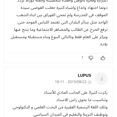
اعتزازه وفخره بالوطن وافقده شخصيته وجعله كورالا يردد
دونما اجتهاد وابداع واشياء كثيرة جعلت الفوضى سيدة
الموقف في المدرسة ولم تمحي الفوراق بين ابناء الشعب
الواحد مثل سائر البلدان التي تعتمد اللباس الموحد حتى
ترفع الحرج عن الطالب والمضاهر الاجتماعية وما ينتج عنها
ويركز على العلم فقط وبالتالي النبوغ وبناء مستقبله ومستقبل
بلاده
1
LUPUS
2015/08/22 - 18:11
ركزت كثيراا على الجانب المادي للأستاذ
وتناسيت ما يحوي راس الاستاذ
وتلك اللغة الرسمية الفقيرة من البحث العلمي و التكنولوجي
وتوظيف التربية والتعليم في الميدان السياسي