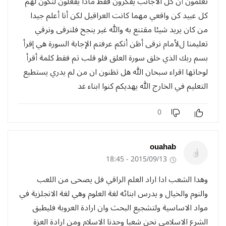
تعلمون أن كل اﻷجانب يفكرون فقط ماذا يفعلون لنكون لهم
كل عبيد كن واقعي مهما كانت العراقيل لكن أنا أعلم جيدا
من كان يريد شيئا مقتنع به والله غير ينجح فلنرقى ونرقي
تعليمنا لﻷمام نرقى أظن أنكم عرفتم اﻹجابة السورة هي إقرأ
بسم ربك الذي خلق سورة العلق فلو قلب تم فقط كلمة أقرأ
لوحاتها اقراء سبحان الله هل تظنون ان من لم يدري يستطيع
التعليم في الخارج الله يهديكم كنوا ابناء غد
0
ouahab
2015/09/13 - 18:45
وهدا الشعب ادا اراد العلم الراقي فل يصحى من اللعب
والنوم والخيال و يدرس ابنائه لغة العلوم وهي لغة الانجلزية في
مواد الاساسية ولتشجيع البحث وان ارادة العروبة فليطبق
الشرع الاسلامي نحن شعبا وحدنا الاسلام ومن ارادة العزة