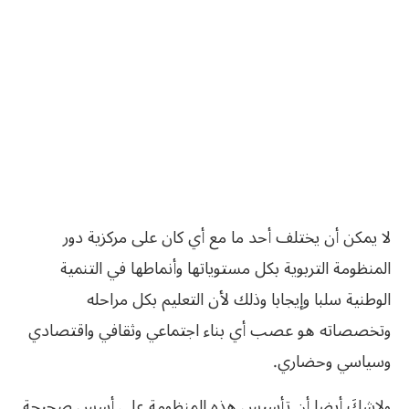
لا‭ ‬يمكن أن‮ ‬يختلف أحد ما مع أي‮ ‬كان على مركزية دور
المنظومة التربوية بكل مستوياتها وأنماطها في‮ ‬التنمية
الوطنية سلبا وإيجابا وذلك لأن التعليم بكل مراحله
‬وسياسي‮ ‬وحضاري‮. ‬
ولاشكَ‮ ‬أيضا أن تأسيس هذه المنظومة على أسس صحيحة