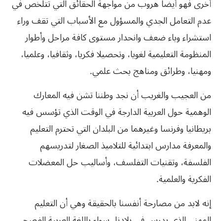
أخرى فهو أيضا هروب من مواجهة الحقائق التي‮ ‬تتلخص في‮
‬عدم التعامل الجدي‮ ‬والمسؤول مع الأسباب التي‮ ‬تقف وراء
استشراء وباء ضعف وانحدار مستوى كافة مراحل وأطوار
المنظومة التعليمية لغويا،‮ ‬وتحصيلا فكريا،‮ ‬وثقافيا،‮ ‬وعلميا،‮
‬ومهنيا،‮ ‬وطرائق ومناهج بحث علمي‮.‬
من العجيب والغريب أن نجد وطننا تشن فيه المعارك
الوهمية حول العربية الدارجة في‮ ‬الوقت الذي‮ ‬تؤسس فيه
بريطانيا وفرنسا وغيرهما من البلدان التي‮ ‬تحترم التعليم
والمعرفة مدارس ابتدائية للتلاميذ الصغار لتدريسهم
الفلسفة،‮ ‬وتقنيات التفلسف،‮ ‬وأساليب حل المعضلات
الفكرية والعلمية‮.‬
إنه لابد من مصارحة أنفسنا بالحقيقة وهي‮ ‬أن التعليم
المهني‮ ‬الذي‮ ‬يدرس في‮ ‬بلادنا،‮ ‬سواء باللغة العربية الفصحى