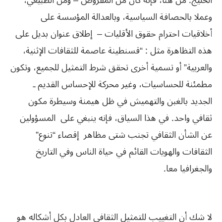
الخليج
.
من
هنا،
فإنه
كان
من
المفروض
–
ومن
الطبيعي،
وعملا
بالحصافة
السياسية،
وبالعدالة
المؤسسة
على
أخلاقيات
احترام
حقوق
الأقليات
–
إطلاق
عنوان
بديل
على
هذه
التظاهرة
مثل
:
“
قسنطينة
عاصمة
للثقافات
الإثنية،
والعربية
”
أو
تسمية
أخرى
تحقق
شرط
التمثيل
للجميع،
وتكون
مطمئنة
للحساسيات،
وغير
محركة
للإحساس
القديم
ـ
الجديد
بالغبن
والتهميش
في
ظل
هيمنة
وسيطرة
مكون
ثقافي
واحد
.
في
هذا
السياق،
فإنه
ينبغي
على
المسؤولين
عن
الشأن
الثقافي
تجنب
شتى
مظاهر
إقصاء
“
تنوع
”
الثقافات
والهويات
القائم
في
حياة
الناس
وفي
التاريخ
والجغرافيا
معا
.
لا
شك
أن
التغييب
للتمثيل
الثقافي
العادل
بكل
أشكاله
هو