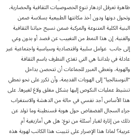
ظاهرة
تعرقل
ازدهار
تنوع
الخصوصيات
الثقافية
والحضارية،
وتحول
دونها
ودون
أخذ
مكانتها
الطبيعية
بسلاسة
ضمن
البنية
الكلية
المتنوعة
والمركبة
ضمن
نسيج
حياتنا
الثقافية
والفنية
.
إن
هذا
النمط
من
التغييب
عن
قصد
أو
بدون
وعي
إلى
جانب
عوامل
سلبية
واقتصادية
وسياسية
واجتماعية
غير
عادلة
في
بلداننا
هي
التي
تغذي
التطرف
باسم
الثقافة
والهوية،
وتعطي
المبرر
للجماعات
أن
تتحصن
بداخل
“
النوستالجيا
”
إلى
الهويات
القديمة،
وأن
تكرر
على
نحو
نمطي
تنشيط
عمليات
النكوص
إليها
بشكل
مغلق
ولاغ
لغيرها
.
على
هذا
الأساس
أجد
نفسي
في
حالة
من
الدهشة
والاستغراب
جراء
السجال
الفضفاض
حول
هوية
قسنطينة
وما
تولد
عن
ذلك
من
إثارة
لغبار
أسئلة
من
نوع
:
هل
هي
أمازيغية
أم
عربية؟
لماذا
هذا
الإصرار
على
تثبيت
هذا
الكاتب
لهوية
هذه