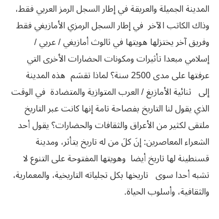
المدينة
الجميلة
والعريقة
في
إطار
السجل
الرمز
العربي
فقط،
وذاك
الكاتب
الآخر
في
إطار
السجل
الرمزي
الأمازيغي
فقط
وفريق
آخر
يختزلها
هويتها
في
ثالوث
أمازيغي
/
عربي
/
إسلامي
مبعدا
تأثيرات
ومكونات
الحضارات
الأخرى
التي
عرفتها
على
مدى
2500
سنة؟
لماذا
تقسَم
هذه
المدينة
إلى
ثنائية
الأمازيغ
/
العرب
المتوازية
والمتضادة
في
الوقت
الذي
يقول
لنا
التاريخ
بفصاحة
تامة
إنها
كانت
عبر
التاريخ
ملتقى
لكثير
من
الأعراق
والثقافات
والحضارات؟
يقول
أحد
الشعراء
المعاصرين
:
إنَ
كلَ
من
له
تاريخ
يتأثر،
ومدينة
قسنطينة
لها
تاريخ
أيضا
وهويتها
المفتوحة
على
التنوع
لا
تشبه
أحدا
سوى
تاريخها
بكل
تجلياته
التاريخية،
والمعمارية،
والثقافية،
وأسلوب
الحياة
.