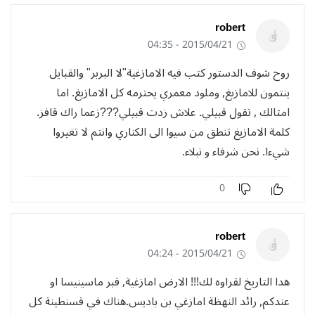
robert
2015/04/21 - 04:35
روح شوف الدستور كتب فيه الامازغية"لا البربر" والقبايل
ينتمون للامازيغ, وملود معمري يحترمه كل الامازيغ. اما
امثالك , تقول قبيلي. علاش زدت قبيلي???زعما راك قافز.
كلمة الامازيغ تنطق من سيوا الى الكناري وانتم لا تغيروا
شيءا. نحن شرفاء و نبلاء.
0
robert
2015/04/21 - 04:24
هدا التاريخ لقراوه لك!!! الارض امازغية, قبر ماسينيسا او
عندكم, رائد النهظة امازغي بن باديس.هناك في قسنطينة كل