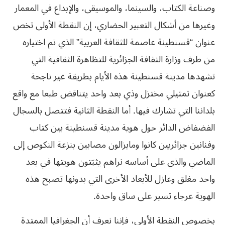
وصناعة الكتاب، والسينما، والموسيقى، والإبداع في المعمار
وغيرها من أشكال التعبير الحضاري، إن النقطة الأولى تخص
عنوان “قسنطينة عاصمة للثقافة العربية” الذي تم اختياره
من طرف وزارة الثقافة الجزائرية للتظاهرة الثقافية التي
تشهدها مدينة قسنطينة هذه الأيام بطريقة غير ناجحة
كعنوان تمثيلي مختزل وذي بعد واحد يتناقض طبعا مع واقع
بلداننا التي تشارك فيها. أما النقطة الثانية فتتصل بالسجال
الفضفاض الدائر حول هوية مدينة قسنطينة بين كتاب
وفنانين جزائريين كانوا ومايزالون مصابين بنزعة النكوص إلى
الماضي والذي على أساسه نراهم يثبَتون هويتها في بعد
واحد مغلق وعازل للأبعاد الأخرى التي بدونها تصبح هذه
الهوية عرجاء تسير على ساق واحدة.
بخصوص
النقطة
الأولى،
فإننا
نعرف
أن
الجغرافيا
الممتدة