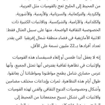
من
المحيط
إلى
الخليج
تعج
بالقوميات
مثل
العربية،
والكردية،
والتركمانية،
والسريانية،
والأرمنية،
والأشورية،
والكلدانية،
والآرامية،
والشركسية،
وبالاثنيات
الكثيرة
ذات
الخصوصية
الثقافية
الواضحة،
منها
على
سبيل
المثال
فقط
:
الاثنية
الأمازيغية
في
فضاء
منطقة
شمال
إفريقيا
التي
يقدر
تعداد
أفرادها
بــ
22
مليون
نسمة
على
الأقل
.
إنه
لا
يعقل
أبدا
طمس
أو
إلغاء
فسيفساء
هذه
القوميات
والإثنيات
في
تظاهرة
ثقافية
يفترض
أنها
تمثل
الجميع،
وأنها
عرس
حضاري
شامل
يطمح
مواطنونا
ومواطناتنا
أن
يعانقوا،
طوال
أيام
هذه
التظاهرة،
ثمرات
وإبداعات
مختلف
مضامين
وأشكال
وخصوصيات
التنوع
الثقافي
والفني
لهذه
القوميات
والاثنيات
التي
تشكل
نسيج
مجتمعاتنا
من
المحيط
إلى