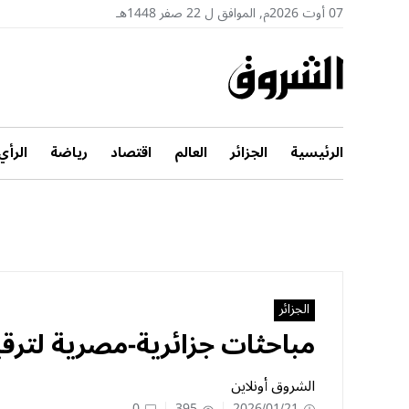
07 أوت 2026م, الموافق ل 22 صفر 1448هـ
الرئيسية
الجزائر
العالم
اقتصاد
رياضة
الرأي
الجزائر
مباحثات جزائرية-مصرية لترقية
الشروق أونلاين
0
395
2026/01/21