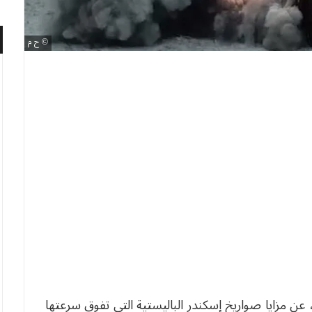
ح م
عن مزايا صواريخ إسكندر الباليستية التي تفوق سرعتها