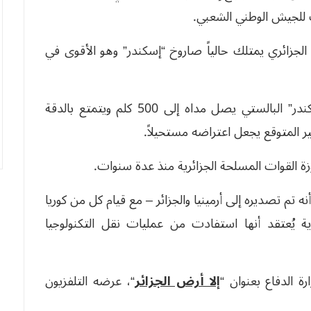
 للجيش الوطني الشعبي.
الجزائري يمتلك حالياً صاروخ “إسكندر” وهو الأقوى في
وأضافت مجلة “ميليتري ووتش”، أن صاروخ “إسكندر” البالستي يصل مداه إلى 500 كلم ويتمتع بالدقة
غير المتوقع يجعل اعتراضه مستحيلاً.
ة القوات المسلحة الجزائرية منذ عدة سنوات.
نه تم تصديره إلى أرمينيا والجزائر – مع قيام كل من كوريا
ية يُعتقد أنها استفادت من عمليات نقل التكنولوجيا
ة الدفاع بعنوان “
إلا أرض الجزائر
“، عرضه التلفزيون