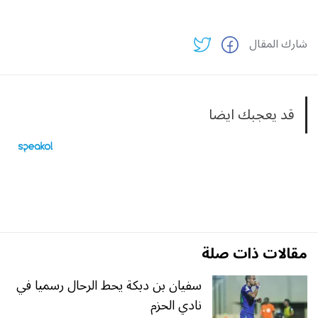
شارك المقال
قد يعجبك ايضا
مقالات ذات صلة
سفيان بن دبكة يحط الرحال رسميا في
نادي الحزم