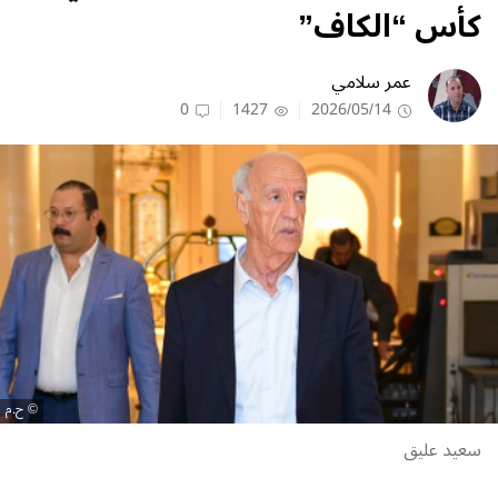
كأس “الكاف”
عمر سلامي
0
1427
2026/05/14
ح.م
سعيد عليق