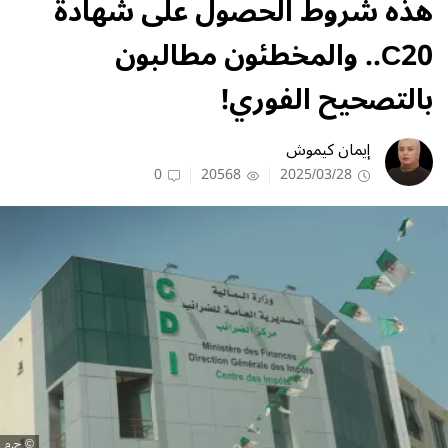
هذه شروط الحصول على شهادة
C20.. والمخطئون مطالبون
بالتصحيح الفوري!
إيمان كيموش
0
20568
2025/03/28
ح.م