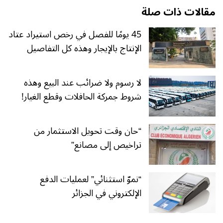
مقالات ذات صلة
45 يومًا للفصل في رخص استيراد عتاد
الإنتاج بالإيجار وهذه كل التفاصيل
لا رسوم ولا ضرائب عند البيع وهذه
شروط جمركة الحافلات وقطع الغيار!
“حان وقت تحويل الاستثمار من
تراخيص إلى مصانع”
“نموّ استثنائي” لعمليات الدفع
الإلكتروني في الجزائر