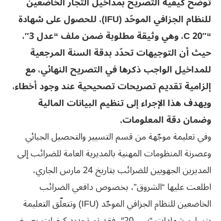
توضّح كيفية التصريح بمداخيل التجار الخاضعين
للنظام الجزافي الموحّد (IFU)، للحصول على شهادة
“C 20″، وهي وثيقة مطلوبة ضمن ملف “عدل 3″،
حيث أن التوجيهات تحدّد بدقة السنة المرجعية
للمداخيل الواجب ذكرها في التصريح النهائي، مع
إلزامية تقديم تصريحات تصحيحية عند وجود أخطاء،
ويهدف هذا الإجراء إلى تنظيم البيانات المالية
وضمان دقة المعلومات.
وفي تعليمة موجّهة من قسم التسيير والتحصيل الجبائي
وعصرنة المنظومات المهنية بالمديرية العامة للضرائب إلى
المديرين الجهويين للضرائب بتاريخ 24 مارس الجاري،
اطلعت عليها “الشروق”، بخصوص دافعي الضرائب
الخاضعين للنظام الجزافي الموحّد (IFU) وتتعلّق التعليمة
بتسليم شهادات “سي 20″، فقد تم تحديد كيفيات وصيغ