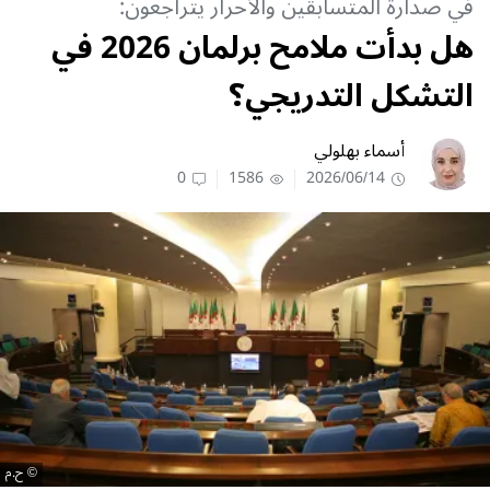
في صدارة المتسابقين والأحرار يتراجعون:
هل بدأت ملامح برلمان 2026 في
التشكل التدريجي؟
أسماء بهلولي
0
1586
2026/06/14
ح.م