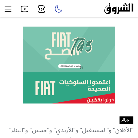
الجزائر
"الأفلان" و"المستقبل" و"الأرندي" و"حمس" و"البناء"