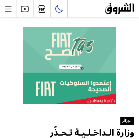
الجزائر
وزارة الـداخـلـيـة تـحـذّر