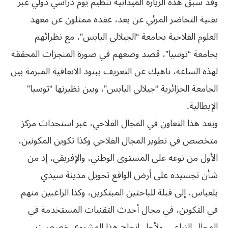
وقد سبق هذه الزيارة الميدانية تنظيم يوم دراسي دولي عبر
تقنية التحاضر المرئي عن بعد، عقده ممثلون عن معهد
العلوم الفلاحية بجامعة “الجيلالي اليابس”، مع نظرائهم
بجامعة “توسيا”، قصد وضعهم في صورة المنجزات المحققة
لهذه الساعة، ناهيك عن التعريف ببنود الاتفاقية المبرمة بين
الجامعة الجزائرية “جيلالي اليابس”، وبين نظيرتها “توسيا”
الإيطالية.
ويعد هذا التعاون في المجال الفلاحي، عبر استحداث مركز
متخصص في تطوير المجال الفلاحي وكذا تكوين المكونين،
الأول من نوعه على المستوى الوطني، والإفريقي، إذ من
شأن تجسيده على أرض الواقع تحويل مدينة سيدي
بلعباس، إلى قبلة للباحثين المبتكرين، وكذا الراغبين منهم
في التكوين، في مجال أحدث التقنيات المستخدمة في
المجال الزراعي. ولأجل إنجاح هذا المشروع، خصصت