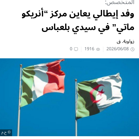
المتخصص:
وفد إيطالي يعاين مركز “أنريكو
ماتي” في سيدي بلعباس
زواوية. ق
0
1916
2026/06/08
ح.م