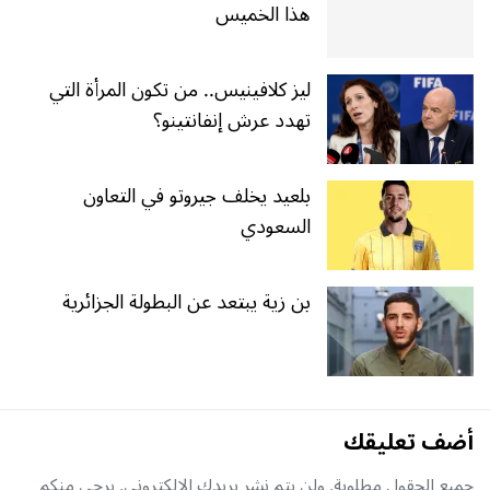
هذا الخميس
ليز كلافينيس.. من تكون المرأة التي
تهدد عرش إنفانتينو؟
بلعيد يخلف جيروتو في التعاون
السعودي
بن زية يبتعد عن البطولة الجزائرية
أضف تعليقك
جميع الحقول مطلوبة, ولن يتم نشر بريدك الإلكتروني. يرجى منكم