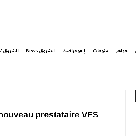
جواهر
منوعات
إنفوجرافيك
الشروق News
الشروق TV
e nouveau prestataire VFS