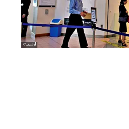
أرشيف