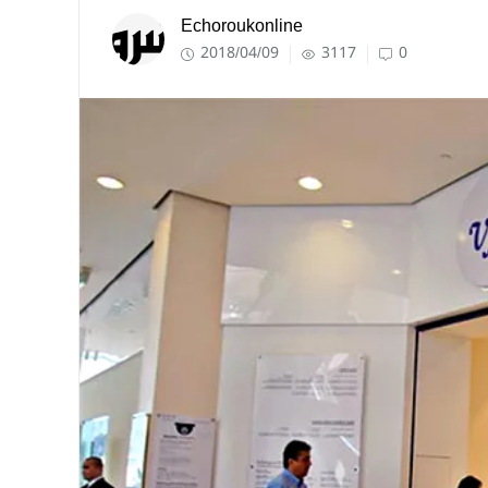
Echoroukonline
2018/04/09
3117
0