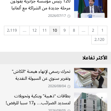
120 رئيس مؤسسة جزائرية يقودون
مرحلة جديدة من الشراكة مع ألمانيا
2026/07/17
2٬119
…
12
11
10
9
8
…
2
1
2٬120
الأكثر تفاعلا
تحرك رسمي لإنهاء هيمنة “الكاش”
وتقرير سنوي عن السيولة النقدية
2026/08/04
بطاقات “ذهبية” وبنكية وتحويلات
لتسديد الضرائب… و17 سببا للرفض!
2026/08/05