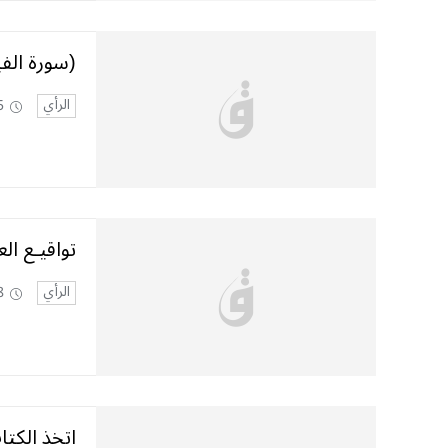
(سورة الف
الرأي
5
تواقيـع ال
الرأي
8
اتخذ‭ ‬الكتاب‭ ‬صديقا