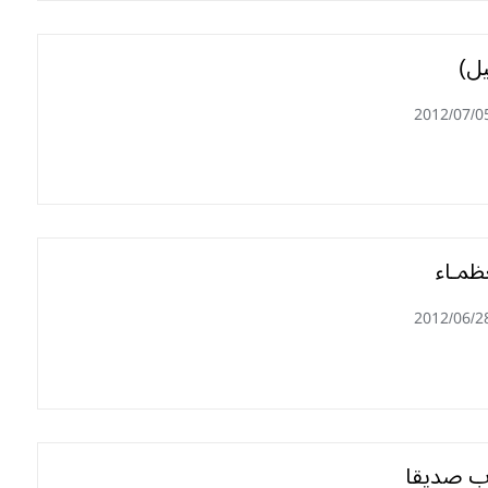
يل)
2012/07/0
عظمـاء
2012/06/2