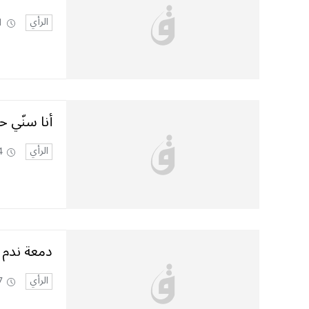
الرأي
1
أنا سنّي 
الرأي
4
دمعة ندم
الرأي
7