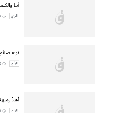
أنـا والكلم
الرأي
9
توبة صائم
الرأي
2
أهلاً وسهل
الرأي
6