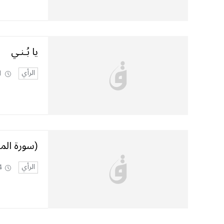
يا بُـنـي
الرأي
1
(سورة الم
الرأي
4