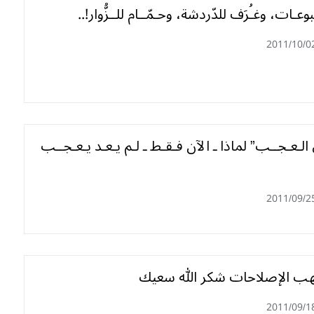
وعـات، وغـُرَف للدّردشة، وحـمّــام للــزُّوار!..
2011/10/0
لـعـجــب” لماذا ـ الآن فـقـط ـ لـم يـعـد يـعـجــب
2011/09/2
يهب الإصلاحات شكر الله سعيك
2011/09/1