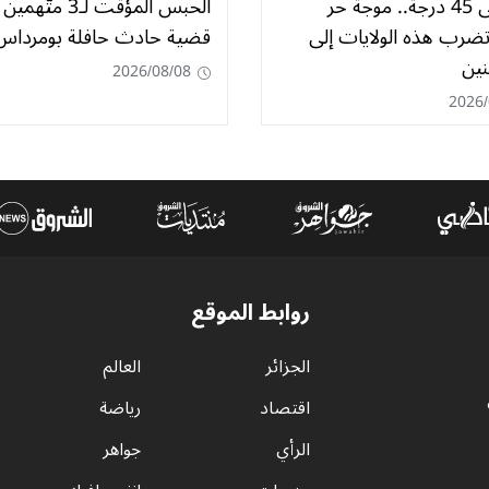
تصل إلى 45 درجة.. موجة حر
الحبس المؤقت لـ3 متّ
ضرب هذه الولايات إلى
قضية حادث حافلة بومرداس
نين
2026/08/08
2026/
روابط الموقع
الجزائر
العالم
اقتصاد
رياضة
الرأي
جواهر