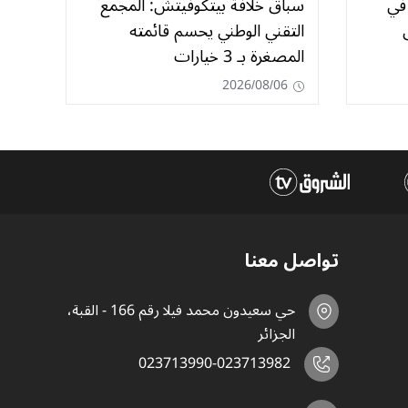
همين في
سباق خلافة بيتكوفيتش: المجمع
التقني الوطني يحسم قائمته
المصغرة بـ 3 خيارات
2026/08/06
تواصل معنا
حي سعيدون محمد فيلا رقم 166 - القبة،
الجزائر
023713990-023713982