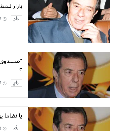
بازار للمطب
الرأي
2
“صـنـدوق ا
؟
الرأي
5
يا نظاما 
الرأي
8