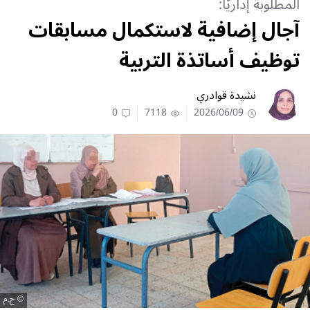
المطلوبة إداريًّا:
آجال إضافية لاستكمال مسابقات
توظيف أساتذة التربية
نشيدة قوادري
0
7118
2026/06/09
ح.م