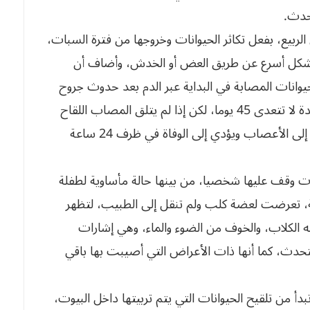
حدث.
ربيع، بفعل تكاثر الحيوانات وخروجها من فترة السبات،
بشكل أسرع عن طريق العض أو الخدش، وأضاف أن
يوانات المصابة في البداية عبر الدم بعد حدوث جروح
نتيجة العض أو الخدوش، كما يمكن احتواؤه خلال مدة لا تتعدى 45 يوما، لكن إذا لم يتلق المصاب اللقاح
والمصل في الوقت المناسب، فإن الفيروس ينتقل إلى الأعصاب ويؤدي إلى الوفاة في ظرف 24 ساعة
وقف عليها شخصيا، من بينها حالة مأساوية لطفلة
ة، تعرضت لعضة كلب ولم تنقل إلى الطبيب، لتظهر
 الكلاب، والخوف من الضوء والماء، وهي إشارات
تحدث، كما أنها ذات الأعراض التي أصيبت بها باقي
بدأ من تلقيح الحيوانات التي يتم تربيتها داخل البيوت،