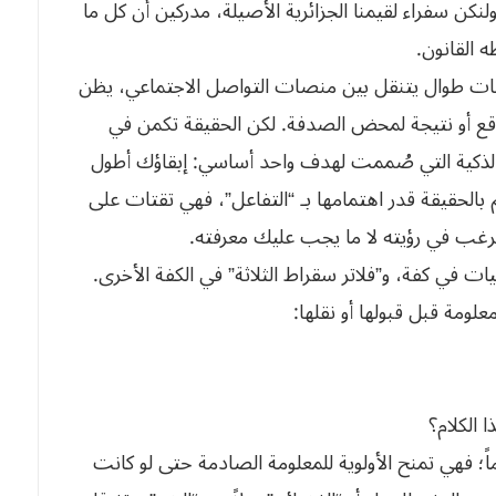
ولنكن سفراء لقيمنا الجزائرية الأصيلة، مدركين أن كل ما
ه القانون.
ات طوال يتنقل بين منصات التواصل الاجتماعي، يظن
اقع أو نتيجة لمحض الصدفة. لكن الحقيقة تكمن في
د الذكية التي صُممت لهدف واحد أساسي: إبقاؤك أطول
 بالحقيقة قدر اهتمامها بـ “التفاعل”، فهي تقتات على
غب في رؤيته لا ما يجب عليك معرفته.
ات في كفة، و”فلاتر سقراط الثلاثة” في الكفة الأخرى.
علومة قبل قبولها أو نقلها:
؛ فهي تمنح الأولوية للمعلومة الصادمة حتى لو كانت