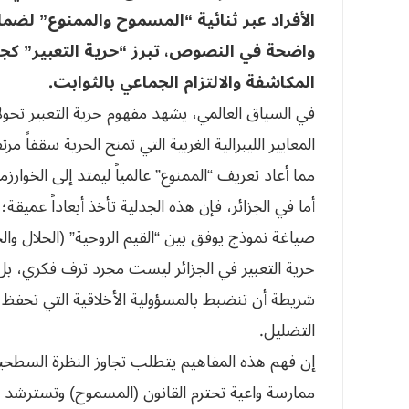
الأفراد عبر ثنائية “المسموح والممنوع” لضما
واضحة في النصوص، تبرز “حرية التعبير” كجس
المكاشفة والالتزام الجماعي بالثوابت.
في السياق العالمي، يشهد مفهوم حرية التعبير تح
المعايير الليبرالية الغربية التي تمنح الحرية سقفاً
مما أعاد تعريف “الممنوع” عالمياً ليمتد إلى الخوا
أما في الجزائر، فإن هذه الجدلية تأخذ أبعاداً عمي
صياغة نموذج يوفق بين “القيم الروحية” (الحلال والحر
حرية التعبير في الجزائر ليست مجرد ترف فكري، بل 
شريطة أن تنضبط بالمسؤولية الأخلاقية التي تحفظ ت
التضليل.
إن فهم هذه المفاهيم يتطلب تجاوز النظرة السطحية
ممارسة واعية تحترم القانون (المسموح) وتسترشد بالقي