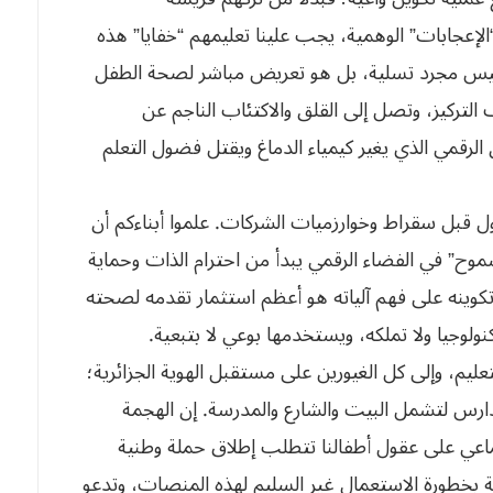
إعجابات” الوهمية، يجب علينا تعليمهم “خفايا” هذه
 ليس مجرد تسلية، بل هو تعريض مباشر لصحة الطفل
التركيز، وتصل إلى القلق والاكتئاب الناجم عن
ن الرقمي الذي يغير كيمياء الدماغ ويقتل فضول التعلم
 الأول قبل سقراط وخوارزميات الشركات. علموا أبناءكم أن
سموح” في الفضاء الرقمي يبدأ من احترام الذات وحماية
كوينه على فهم آلياته هو أعظم استثمار تقدمه لصحته
نولوجيا ولا تملكه، ويستخدمها بوعي لا بتبعية.
تعليم، وإلى كل الغيورين على مستقبل الهوية الجزائرية؛
مدارس لتشمل البيت والشارع والمدرسة. إن الهجمة
ماعي على عقول أطفالنا تتطلب إطلاق حملة وطنية
ية بخطورة الاستعمال غير السليم لهذه المنصات، وتدعو