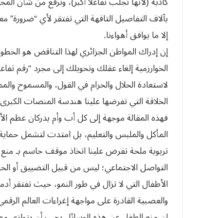
كاذبة (لأنها تجلب تفاعلاً أكبر)، وترفع من شأن المح
بآلاف التفاصيل التافهة التي تفتقر لأي “ضرورة” 
إلا ما يوافق أهواءنا.
إن إدراك المواطن الجزائري لهذا التناقض هو الخطوة
الخوارزمية إلغاء عقلك وتحويلك إلى مجرد “رقم تفاع
لاستعادة الحلال والحرام في القول، والمسموح والمم
الخلاقة التي تفرضها علينا هندسة المنصات الكبرى.
فهذه المقالة موجهة إلى كل أب وأم يدركان عظم الأم
المأكل والملبس والتعليم، بل امتدت لتشمل حماية 
تربوية ملحة تفرض علينا اتخاذ موقف حاسم بـ من
التواصل الاجتماعي؛ ليس من قبيل التضييق أو الح
الأطفال التي لا تزال في طور النمو، حيث تفتقر أدم
والعصبية القادرة على مواجهة إغراءات العالم الرقمي
إن منع الطفل عن هذه الوسائل يجب أن يتوازى مع ع