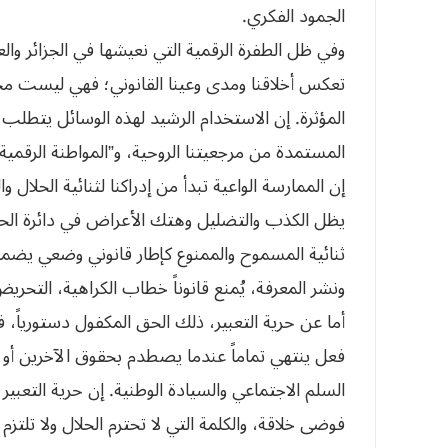
الجمود الفكري.
وفي ظل الطفرة الرقمية التي نعيشها في الجزائر وا
تعكس أخلاقنا ومدى وعينا القانوني؛ فهي ليست 
المؤثرة. إن الاستخدام الرشيد لهذه الوسائل يتطلب م
المستمدة من مرجعيتنا الروحية، و”المواطنة الرقمية” 
إن الممارسة الواعية تبدأ من إدراكنا لثنائية الحلال وا
يظل الكذب والتضليل وهتك الأعراض في دائرة الحرام
ثنائية المسموح والممنوع كإطار قانوني وضعي يضمن ا
ونشر المعرفة، يُمنع قانوناً خطاب الكراهية، التح
أما عن حرية التعبير، ذلك الحق المكفول دستورياً، 
فعل ينتهي تماماً عندما يصطدم بحقوق الآخرين أو ي
السلم الاجتماعي والسيادة الوطنية. إن حرية التعبي
فوضى خلاقة، والكلمة التي لا تحترم الحلال ولا تلت