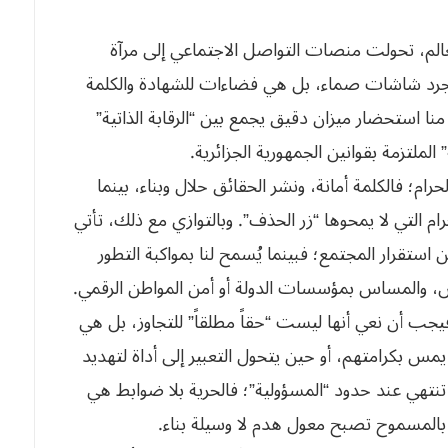
لعالم، تحولت منصات التواصل الاجتماعي إلى مرآة
مجرد شاشات صماء، بل هي فضاءات للشهادة والكلمة
نا استحضار ميزان دقيق يجمع بين “الرقابة الذاتية”
الملتزمة بقوانين الجمهورية الجزائرية.
لحرام؛ فالكلمة أمانة، ونشر الحقائق حلال وبناء، بينما
 التي لا يمحوها “زر الحذف”. وبالتوازي مع ذلك، تأتي
ستقرار المجتمع؛ فبينما يُسمح لنا بمواكبة التطور
ريض، والمساس بمؤسسات الدولة أو أمن المواطن الرقمي.
فيجب أن نعي أنها ليست “حقاً مطلقاً” للتجاوز، بل هي
مس بكرامتهم، أو حين يتحول التعبير إلى أداة لتهديد
ر تنتهي عند حدود “المسؤولية”؛ فالحرية بلا ضوابط هي
زم بالمسموح تصبح معول هدم لا وسيلة بناء.