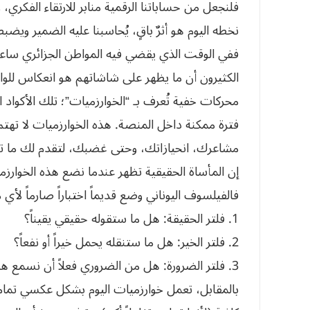
فلنجعل من حساباتنا الرقمية منابر للارتقاء الفكري، 
نخطه اليوم هو أثرٌ باقٍ، يُحاسبنا عليه الضمير ويضبط
ففي الوقت الذي يقضي فيه المواطن الجزائري ساع
الكثيرون أن ما يظهر على شاشاتهم هو انعكاس للو
محركات خفية تُعرف بـ “الخوارزميات”؛ تلك الأكوا
فترة ممكنة داخل المنصة. هذه الخوارزميات لا تهتم
مشاعرك، انحيازاتك، وحتى غضبك، لتقدم لك ما تر
إن المأساة الحقيقية تظهر عندما نضع هذه الخوارزمي
فالفيلسوف اليوناني وضع قديماً اختباراً صارماً لأي م
1. فلتر الحقيقة: هل ما ستقوله حقيقي يقيناً؟
2. فلتر الخير: هل ما ستنقله يحمل خيراً أو نفعاً؟
3. فلتر الضرورة: هل من الضروري فعلاً أن نسمع هذا الكلام؟
بالمقابل، تعمل خوارزميات اليوم بشكل عكسي تماماً