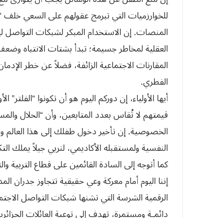
للخوارزميات التي تبرمج عقولهم على السعي خلف “ال
المنصات. إن الاستخدام المبكر لشبكات التواصل
العقلية لمخاطر جسيمة؛ تبدأ بشتات الانتباه وضعف 
المقارنات الاجتماعية الزائفة، فضلاً عن خطر الإدما
الفطري.
أيها الأولياء، إن دوركم اليوم هو أن تكونوا “الفلتر”
قيمتهم لا تُقاس بعدد المتابعين، وأن “الحلال والم
الخصوصية. إن تأخير دخول طفلك إلى هذا العالم وت
النفسية ولمستقبله الأكاديمي، لنربي جيلاً يملك التك
كما أتوجه إلى السادة القائمين على قطاع التربية وال
إننا اليوم أمام معركة وعي حقيقية تتجاوز جدران ال
الرقمية الشرسة التي تشنها شبكات التواصل الاجت
دائمـة ومستمرة، تهدف إلى توعية العائلات الجزائر