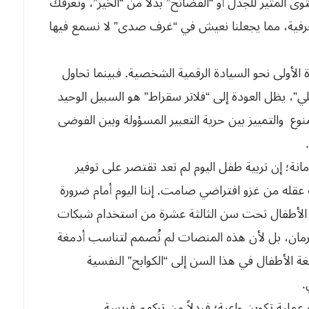
توى المثير للجدل أو “الفضائح” بدلاً من “الخير”، وتغرقك
معرفية، مما يجعلنا نعيش في “غرف صدى” لا نسمع فيها
 الأولى نحو السيادة الرقمية الشخصية. فبينما تحاول
لي”، يظل العودة إلى “فلاتر سقراط” هو السبيل الوحيد
نوع والتمييز بين حرية التعبير المسؤولة وبين الفوضى
انة؛ إن تربية طفل اليوم لم تعد تقتصر على توفير
عقله من غزو افتراضي صامت. إننا اليوم أمام ضرورة
ع الأطفال تحت سن الثالثة عشرة من استخدام شبكات
رمان، بل لأن هذه المنصات لم تُصمم لتناسب أدمغة
غة الأطفال في هذا السن إلى “الكوابح” النفسية
.
ملية تكوين واعية؛ فبدلاً من تركهم فريسة