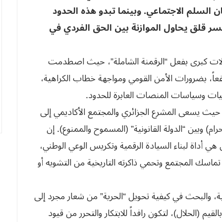
ن السلم الاجتماعي. وبينما تبدو هذه الحدود
ر قلق يحاول الموازنة بين الحق الفردي في
ولات كبرى بفعل “الرقمنة الشاملة”، حيث اصطدمت
 مرتفعاً، بضرورات الأمن القومي ومواجهة خطاب الكراهية،
رزميات وسياسات المنصات العابرة للحدود.
قة؛ حيث يسعى المشرع الجزائري والمجتمع الأكاديمي إلى
ام) وبين “الدولة القانونية” (المسموح والممنوع). إن
هي أداة لبناء السيادة الرقمية وتكريس الوعي الوطني،
ماسك المجتمع وتحمي ذاكرته التاريخية من التشويه أو
، والبحث في كيفية تحويل “الحرية” من شعار مجرد إلى
م (الحلال)، لتكون رافداً للابتكار والتحرر من قيود