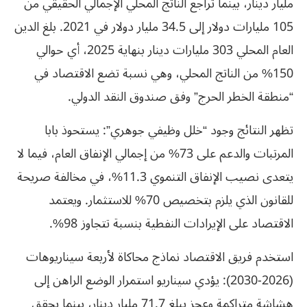
مليار دينار، بينما تراجع الناتج المحلي الإجمالي الحقيقي من
105 مليارات دولار إلى 34.5 مليار دولار في 2021. بلغ الدين
العام المحلي 303 مليارات دينار بنهاية 2025، أي حوالي
150% من الناتج المحلي، وهي نسبة تضع الاقتصاد في
“منطقة الخطر الحرج” وفق صندوق النقد الدولي.
تظهر النتائج وجود “خلل وظيفي جوهري”: يستحوذ بابا
المرتبات والدعم على 73% من إجمالي الإنفاق العام، فيما لا
يتعدى نصيب الإنفاق التنموي 11.3%، في مخالفة صريحة
للقانون الذي يلزم بتخصيص 70% للاستثمار. ويعتمد
الاقتصاد على الإيرادات النفطية بنسبة تتجاوز 98%.
استخدم فريق الاقتصاد نماذج محاكاة لأربعة سيناريوهات
(2026-2030): يؤدي سيناريو استمرار الوضع الراهن إلى
هشاشة متراكمة وعجز يبلغ 71.7 مليار دينار، بينما يحقق