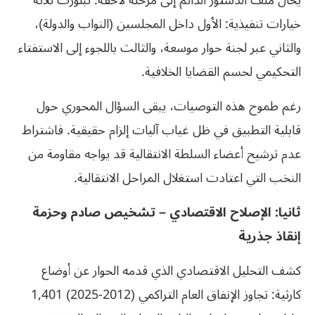
يُحال ملف الدستور الدائم إلى مرحلة لاحقة. تبلورت ثلاثة
خيارات تنفيذية: الأول داخل المجلسين (النواب والدولة)،
والثاني عبر لجنة حوار موسعة، والثالث باللجوء إلى الاستفتاء
التحكيمي لحسم القضايا الخلافية.
رغم طموح هذه التوصيات، يبقى السؤال المحوري حول
قابلية التطبيق في ظل غياب آليات إلزام حقيقية. فاشتراط
عدم ترشيح أعضاء السلطة الانتقالية قد يواجه مقاومة من
النخب التي اعتادت استغلال المراحل الانتقالية.
ثانيا: الإصلاح الاقتصادي – تشخيص صادم وحزمة
إنقاذ جذرية
كشف التحليل الاقتصادي الذي قدمه الحوار عن أوضاع
كارثية: تجاوز الإنفاق العام التراكمي (2012-2025) 1,401