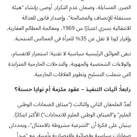
الضرر، المساءلة، وضمان عدم التكرار. أوصى بإنشاء “هيئة
مستقلة للإِنصاف والمصالحة”، وإصدار قانون للعدالة
الانتقالية يسري اعتبارًا من 1969، ومعالجة المظالم العقارية،
وإقرار كوتا لا تقل عن 35% للمرأة في المجالس المنتخبة.
تبقى العوائق الرئيسية سياسية لا تقنية: استمرار الانقسام،
والولاءات الشخصية والجهوية، والتدخلات الخارجية المتزايدة
التي شملت التسليح وتطوير العلاقات الخارجية.
رابعاً: آليات التنفيذ – عقود ملزمة أم نوايا حسنة؟
يُعدّ الملحقان الثاني والثالث (“ميثاق الضمانات الوطني
الملزم” و”الميثاق الوطني الملزم للانتخابات”) الأكثر ابتكارًا.
يبنيان على فكرة أن “الشرعية مشروطة بالامتثال”، ويحددان
ضمانات سياسية وقضائية واقتصادية وأمنية، مع “مبدأ