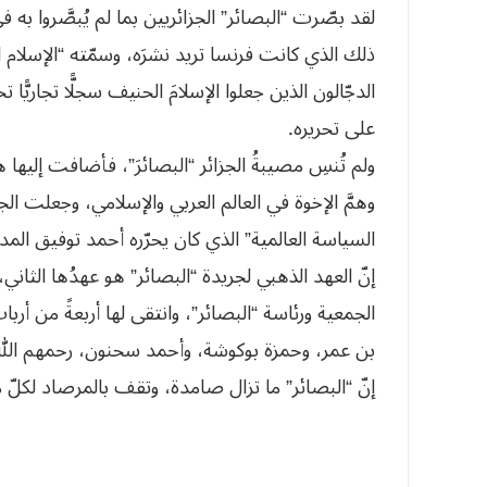
لقد بصّرت “البصائر” الجزائريين بما لم يُبصَّروا به 
ذلك الذي كانت فرنسا تريد نشرَه، وسمّته “الإسلام ا
الدجّالون الذين جعلوا الإسلامَ الحنيف سجلًّا تجاريًّا
على تحريره.
ولم تُنسِ مصيبةُ الجزائر “البصائرَ”، فأضافت إليها 
وهمَّ الإخوة في العالم العربي والإسلامي، وجعلت الج
السياسة العالمية” الذي كان يحرّره أحمد توفيق المد
إنّ العهد الذهبي لجريدة “البصائر” هو عهدُها الثاني
الجمعية ورئاسة “البصائر”، وانتقى لها أربعةً من أرب
بن عمر، وحمزة بوكوشة، وأحمد سحنون، رحمهم الله
إنّ “البصائر” ما تزال صامدة، وتقف بالمرصاد لكلّ