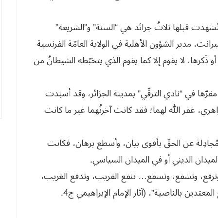
تُشهدت قبلها ثلاثُ جرائد هي “السنة” و”الشريعة”
نت، مدير الشؤون الأهلية في الولاية العامّة الفرنسية
أو ذَكرها، لا يقوم إلا كما يقوم الذي يتخبّطه الشيطانُ من
هذه الجريدةُ في 27/ 12/ 1935، وكان مقرّها في “نادي الترقّي” بمدينة الجزائر، وقد أسنِدت
اهري، غفر الله لهما؛ فقد كانت آخرتُهما غير ما كانت
 مُجادِلة عن الحقّ بأقوى بيان، وأسطع برهان، فكانت
لميدان الديني أو في الميدان السياسي.
 وترفع، وتشفع، وتسفع… تنفع القريب، وتدفع الغريب،
وترفع الحجابَ عن المُريب، وتشفع للمنيب، وتسفع المعتدين بالناصية”، (آثار الإمام الإبراهيمي ج4.