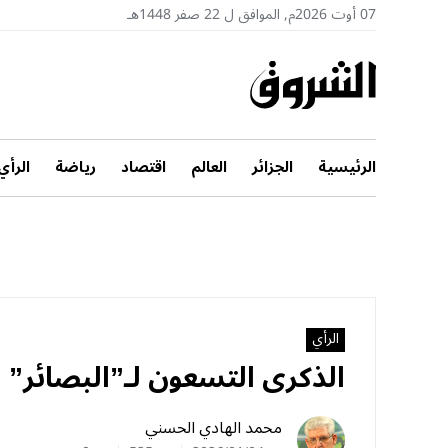
07 أوت 2026م, الموافق ل 22 صفر 1448هـ
الرئيسية
الجزائر
العالم
اقتصاد
رياضة
الرأي
الرأي
الذكرى التسعون لـ”البصائر”
محمد الهادي الحسني