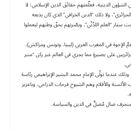
في الشؤون الدينية، فعلّمتهم حقائقَ الدين الإسلامي؛ لا
لجزائري”، ولا ذلك “الدين الخرافي” الذي كان يذيعه
 تحت ستار “العلم اللدُنّي”، وبصّرتهم بحقّ وطنهم ليعملوا
همَّ الإخوة في المغرب العربي (ليبيا، وتونس ومراكش)،
زائريين على بصيرةٍ مما يجري في العالم عبر ركن “منبر
ني.
، وذلك عندما تولّى الإمام محمد البشير الإبراهيمي رئاسة
اب الألسنة والأقلام وهم الشيوخ فرحات الدراجي، وباعزيز
.
 منحرف ضال مُضلٍّ في الدين والسياسة.