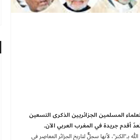
 2025 أحيت جمعية العلماء المسلمين الجزائريين الذكرى التسعين
عدّ أقدم جريدة في المغرب العربي الآن.
ه بـ”الكنز”، لأنها سجلٌّ لتاريخ الجزائر المعاصِر في