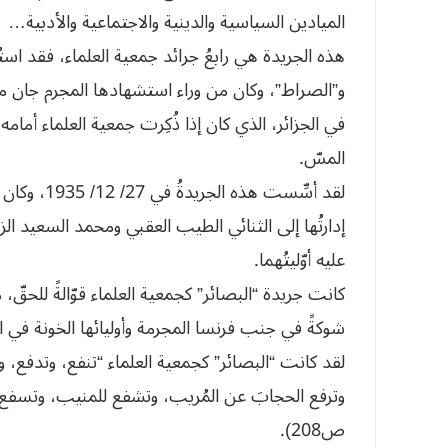
الميادين السياسية والدينية والاجتماعية والأدبية…
هذه الجريدة هي رابعُ جرائد جمعية العلماء، فقد اس
و”الصراط”، وكان من وراء استشهادها المجرم جان ميرا
في الجزائر، الذي كان إذا ذُكِرت جمعية العلماء أمامه 
المسّ.
لقد أسِّست 
إدارتُها إلى الثنائي الطيب العقبي ومحمد السعيد الز
عليه أوّليتُهما.
كانت جريدة “البصائر” كجمعية العلماء قوّالةً للحقّ،
شوكةً في جنب فرنسا المجرمة وأوليائها الخونة في ا
لقد كانت “البصائر” كجمعية العلماء “تنفع، وتدفع،
ص208).