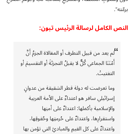
برمّته”.
النص الكامل لرسالة الرئيس تبون:
لم يعد من قبيل التطرف أو المغالاة الجزمُ أَنَّ
أَمْنَنَا الجماعي كُلٌّ لا يقبلُ التجزئةَ أو التقسيمَ أو
التفتيتْ.
وما تعرضت له دولة قطر الشقيقة من عدوانٍ
إسرائيلي سافر هو اعتداءٌ على الأمة العربية
والإسلامية بأكملها: اعتداءٌ على أمنِها
واستقرارِها، واعتداءٌ على حُرمتِها وحُقوقِها،
واعتداءٌ على كل القيمِ والمبادئِ التي تؤمن بها