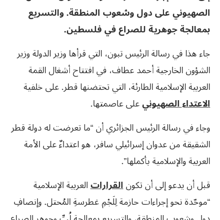
الصهيوني على دول وشعوب المنطقة. والتسريع
بمعالجة جوهرية للصراع في فلسطين.
جاء هذا في رسالة الرئيس تبون، التي قرأها وزير الدولة وزير
الشؤون الخارجية أحمد عطاف، في افتتاح أشغال القمة
العربية الإسلامية الطارئة، التي تحتضنها قطر. على خلفية
الاعتداء الصهيوني
على عاصمتها.
وجاء في رسالة الرئيس الجزائري أن “ما تعرضت له دولة قطر
الشقيقة من عدوان إسرائيلي سافر، هو اعتداءٌ على الأمة
العربية والإسلامية بأكملها”.
قبل أن يدعو إلى أن تكون
القرارات
العربية الإسلامية
“موحّدة نحو إجراءات حازمة لِلَجْمِ غطرسةِ المُحتل. وإنصافِ
دول وشعوبِ المنطقة، والتسريعِ بمعالجة لُبِّ وجوهرِ الصراعِ