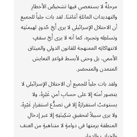
مرحلةٌ لا يستعصي فيها تشخيصُ الأخطارِ
والتهديداتِ الماثلةِ أمَامَنَا. لقد بات جلياً للجميع
أن الاحتلال الإسرائيلي لا يرى أَيَّ حُدودٍ لهيمنَتِه
وتسلطِه وتجبرِه، كما أنه لا يرى أَيَّ سقفٍ
لانتهاكاتِه الممنهجة للقانون الدولي والميثاق
الأممي، بل وحتى لأبسط قواعدِ التعايش
المتمدن والمتحضر.
ولقد بات جلياً للجميع أن الاحتلال الإسرائيلي لا
يتصور أمنَه إلا على حسابِ أمنِ غَيْرِهْ، ولا
يستوعبُ استقرارَهُ إلا في تصدُّع استقرارِ غَيْرِهْ،
ولا يرى سبيلاً لتحقيقِ سَكِينَتِهِ إلا عبر إدخالِ
المنطقة برمتها في دوامةٍ لا متناهيةٍ من العنف
والخراب والدمار.