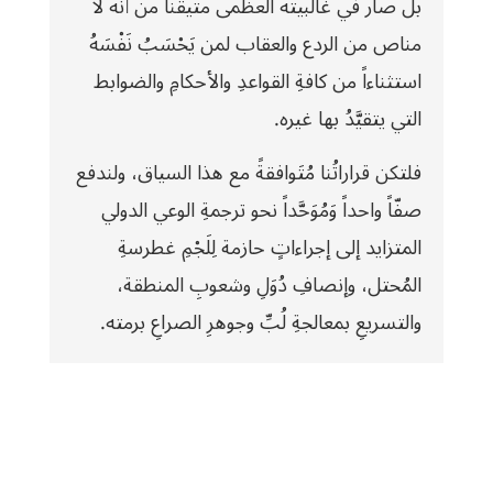
بل صار في غالبيته العظمى متيقناً من أنه لا
مناص من الردع والعقاب لمن يَحْسَبُ نَفْسَهُ
استثناءاً من كافةِ القواعدِ والأحكامِ والضوابط
التي يتقيَّدُ بها غيره.
فلتكن قراراتُنا مُتَوافقةً مع هذا السياق، ولندفع
صفّاً واحداً وَمُوَحَّداً نحو ترجمةِ الوعي الدولي
المتزايد إلى إجراءاتٍ حازمة لِلَجْمِ غطرسةِ
المُحتل، وإنصافِ دُوَلِ وشعوبِ المنطقة،
والتسريعِ بمعالجةِ لُبِّ وجوهرِ الصراعِ برمته.