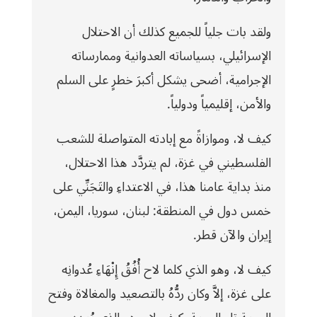
ولقد بات جلياً للجميع كذلك أن الاحتلال
الإسرائيلي، بسياساته العدوانية وممارساته
الإجرامية، أضحى يشكل أكبرَ خطرٍ على السلم
والأمن، إقليمياً ودولياً.
كيف لا، وموازاةً مع إبادته المتواصلة للشعب
الفلسطيني في غزة، لم يتردَّد هذا الاحتلال،
منذ بداية عامنا هذا، في الاعتداءِ والتَجَنِّي على
خمس دول في المنطقة: لبنان، سوريا، اليمن،
إيران والآن قطر.
كيف لا، وهو الذي كلما لاح أُفُقُ إِنْهَاءِ عُدوانِه
على غزة، إلاَّ وكان ردُّهُ بالتصعيد والمغالاة وفتح