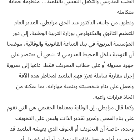
الطب المدرسي والتكفل النفسي بالتلميذ… منظومة حماية
متكاملة
وتطرق من جانبه، الدكتور عبد الحق مرابطي، المدير العام
للتعليم الثانوي والتكنولوجي بوزارة التربية الوطنية، إلى دور
المؤسسة التربوية في بناء المناعة القانونية والوقائية، موضحا
أن التوعية داخل المحيط المدرسي لا ينبغي أن تقتصر على
جهود معزولة أو على خطاب التخويف فقط، داعيا إلى ضرورة
إجراء مقاربة شاملة تعزز فهم التلميذ لمخاطر هذه الآفة
وتعمل على بناء شخصيته وتنمية مهاراته، بما يمكنه من
اتخاذ قرارات واعية.
وكما قال مرابطي، إن الوقاية بمعناها الحقيقي هي التي تقوم
على بناء المعنى وتعزيز تقدير الذات وليس على التخويف
وحده، خاصة أن التخويف أو الخوف الذي يعيشه التلميذ قد
لا يصمد أمام ضغط رفاقه المنحرفين أو أمام فضول أو