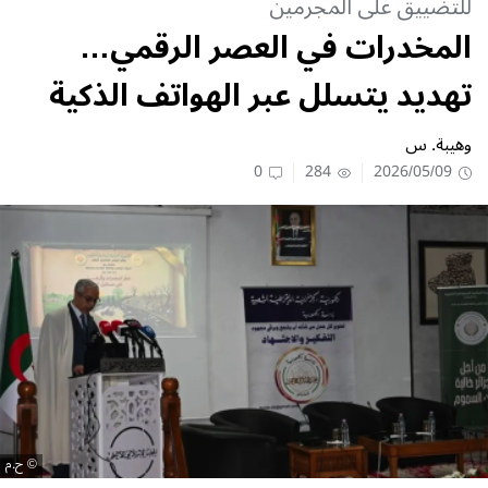
للتضييق على المجرمين
المخدرات في العصر الرقمي…
تهديد يتسلل عبر الهواتف الذكية
وهيبة. س
0
284
2026/05/09
ح.م