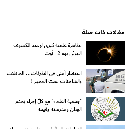
مقالات ذات صلة
تظاهرة علمية كبرى لرصد الكسوف
الجزئي يوم 12 أوت
استنفار أمني في الطرقات… الحافلات
والشاحنات تحت المجهر !
“جمعية العلماء” مع كلّ إجراء يخدم
الوطن ومدرسته وقيمه
الدراجات المائية… خطر يتربص برواد