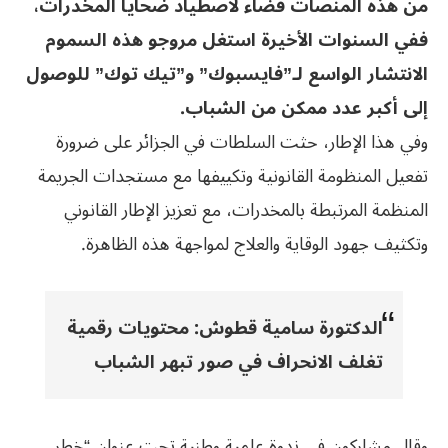
من هذه المنصات فضاء لاصطياد ضحايا المخدرات،
ففي السنوات الأخيرة استغل مروجو هذه السموم
الانتشار الواسع لـ”فايسبوك” و”تيك توك” للوصول
إلى أكبر عدد ممكن من الشباب.
وفي هذا الإطار، حثت السلطات في الجزائر على ضرورة
تفعيل المنظومة القانونية وتكييفها مع مستجدات الجريمة
المنظمة المرتبطة بالمخدرات، مع تعزيز الإطار القانوني
وتكثيف جهود الوقاية والعلاج لمواجهة هذه الظاهرة.
الدكتورة سامية قطوش: محتويات رقمية
تغلف الانحراف في صور تبهر الشباب
وقال مشاركون في ندوة علمية وطنية تحت عنوان “خطر