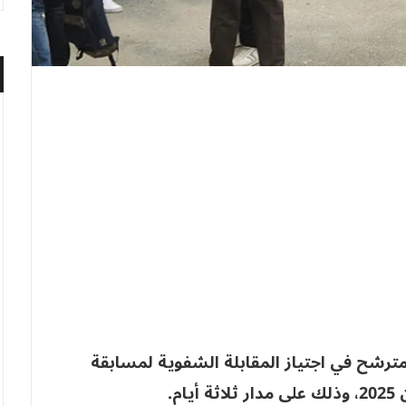
الثلاثاء، أزيد من مليون و65 ألف مترشح في اجتياز المقابلة الشفوية لمسابقة
م.