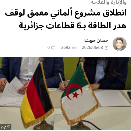
والإنارة والفلاحة:
انطلاق مشروع ألماني معمق لوقف
هدر الطاقة بـ6 قطاعات جزائرية
حسان حويشة
0
3692
2026/06/08
ح.م