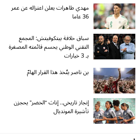
مهدي طاهرات يعلن اعتزاله عن عمر
36 عاما
سباق خلافة بيتكوفيتش: المجمع
التقني الوطني يحسم قائمته المصغرة
بـ 3 خيارات
بن ناصر يتّخذ هذا القرار الهامّ
إنجاز تاريخي.. إناث “الخضر” يحجزن
تأشيرة المونديال