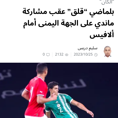
"الكان"
بلماضي “قلق” عقب مشاركة
ماندي على الجهة اليمنى أمام
ألافيس
سليم دريس
0
2132
2023/10/25