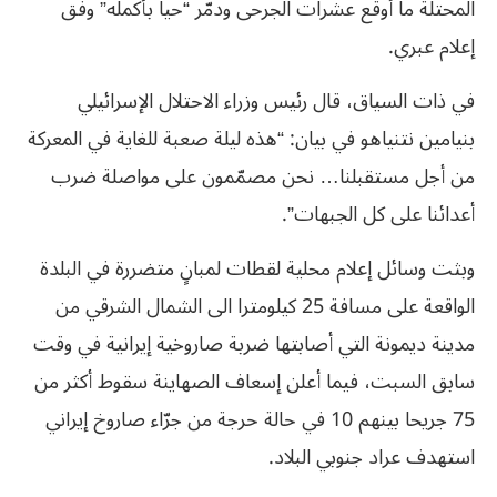
المحتلة ما أوقع عشرات الجرحى ودمّر “حيا بأكمله” وفق
إعلام عبري.
في ذات السياق، قال رئيس وزراء الاحتلال الإسرائيلي
بنيامين نتنياهو في بيان: “هذه ليلة صعبة للغاية في المعركة
من أجل مستقبلنا… نحن مصمّمون على مواصلة ضرب
أعدائنا على كل الجبهات”.
وبثت وسائل إعلام محلية لقطات لمبانٍ متضررة في البلدة
الواقعة على مسافة 25 كيلومترا الى الشمال الشرقي من
مدينة ديمونة التي أصابتها ضربة صاروخية إيرانية في وقت
سابق السبت، فيما أعلن إسعاف الصهاينة سقوط أكثر من
75 جريحا بينهم 10 في حالة حرجة من جرّاء صاروخ إيراني
استهدف عراد جنوبي البلاد.