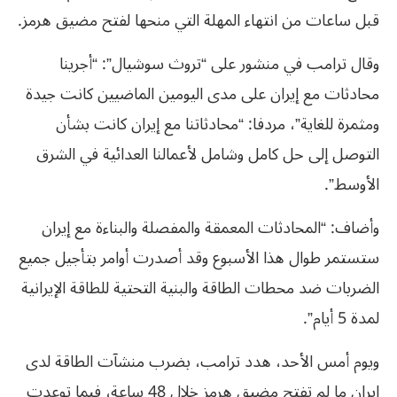
قبل ساعات من انتهاء المهلة التي منحها لفتح مضيق هرمز.
وقال ترامب في منشور على “تروث سوشيال”: “أجرينا
محادثات مع إيران على مدى اليومين الماضيين كانت جيدة
ومثمرة للغاية”، مردفا: “محادثاتنا مع إيران كانت بشأن
التوصل إلى حل كامل وشامل لأعمالنا العدائية في الشرق
الأوسط”.
وأضاف: “المحادثات المعمقة والمفصلة والبناءة مع إيران
ستستمر طوال هذا الأسبوع وقد أصدرت أوامر بتأجيل جميع
الضربات ضد محطات الطاقة والبنية التحتية للطاقة الإيرانية
لمدة 5 أيام”.
ويوم أمس الأحد، هدد ترامب، بضرب منشآت الطاقة لدى
إيران ما لم تفتح مضيق هرمز خلال 48 ساعة، فيما توعدت