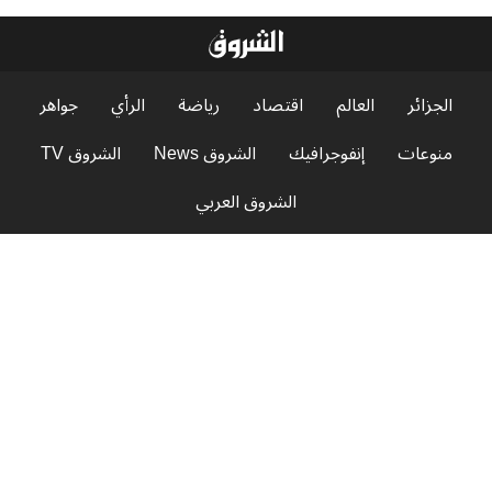
الجزائر
العالم
اقتصاد
رياضة
الرأي
جواهر
منوعات
إنفوجرافيك
الشروق News
الشروق TV
الشروق العربي
مجلة الشروق العربي
البث الحي
عاجل
الاستفتاءات
سياسة الخصوصية
الإشهار
جميع الحقوق محفوظة © 2026 الشروق أونلاين