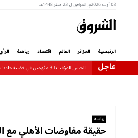
08 أوت 2026م, الموافق ل 23 صفر 1448هـ
الرئيسية
الجزائر
العالم
اقتصاد
رياضة
الرأي
عاجل
الحبس المؤقت لـ3 متّهمين في قضية حادث حافلة بومرداس
رياضة
حقيقة مفاوضات الأهلي مع ال