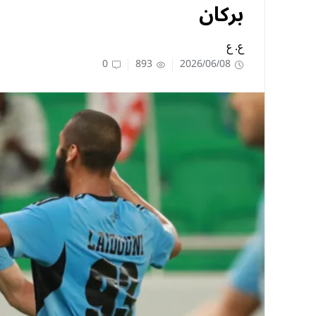
بركان
ع. ع
0
893
2026/06/08