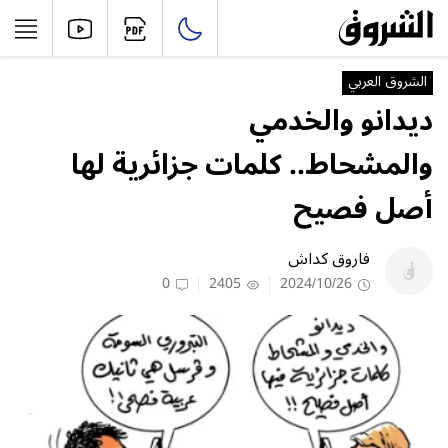
الشروق العربي
ديدانو والخدمي
والمشحاط.. كلمات جزائرية لها
أصل فصيح
فاروق كداش
0
2405
2024/10/26