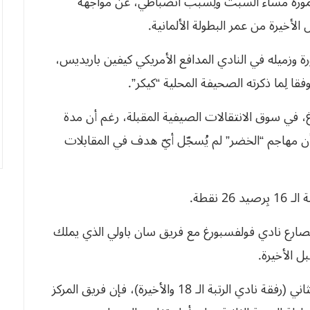
عمورة مساء السبت ولِسبب انضباطي، عن مواجهة
رة وزميله في النادي المدافع الأمريكي كيفين باريديس،
قا لِما ذكرته الصحيفة المحلية “كيكر”.
رغ، في سوق الانتقالات الصيفية المقبلة، رغم أن مدة
ـ 30 من جوان 2029. إذا علمنا أن مهاجم “الخضر” لم يُسجّل أيّ هدف في المقابلات
نقطة.
تصارع نادي فولفسبورغ مع فريق سان باولي الذي يملك
وإذا كان صاحب المركز الـ 17 ينزل آليا إلى القسم الثاني (رفقة نادي الرتبة الـ 18 والأخيرة)، فإن فريق المركز