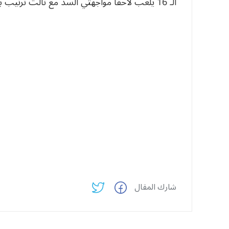
الـ 16 يلعب لاحقا مواجهتَي السد مع ثالث ترتيب بطولة الدرجة الثانية، على أمل تفادي الهبوط.
شارك المقال