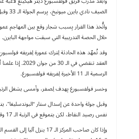
وأبعد مدرب فريق فولفسبورغ ديتر هيكينغ لاعبه 
الضيف نادي بايرن ميونيخ، بِرسم الجولة الـ 33 وقبل الأخيرة من عمر البطولة الألمانية.
واتُّخذ هذا القرار بِسبب شجار وقع بين المهاجم عمو
خلال الحصة التدريبية التي سبقت مواجهة البايرن. وف
وقد تُمهّد هذه الحادثة لِترك عمورة لِفريقه فولسبو
العقد تنقضي في ال
الرسمية الـ 11 الأخيرة لِفريقه فولفسبورغ.
وخسر فولفسبورغ بِهدف لِصفر، وأمسى يشغل الرتبة الـ 16 بِرصيد 26 
وقبل جولة واحدة عن إسدال ستار “البوندسليغا”، ي
نفس رصيد النقاط، لكن يتموقع في الرتبة الـ 17 وقبل الأخيرة.