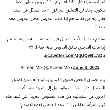
امرأة محمولة على الأكتاف وهي تبكي ومن حولها أيضا
يبكون، وجاء في التعليق المرافق: “أحد القبائل في الهند
يقال إنه من تقاليدهم إذا مات العريس تدفن العروس معه
حية!!”.
مقطع متداول لأحد القبائل في الهند يقال انه من تقاليدهم
إذا مات العريس تدفن العروس معه حية !! 😳
pic.twitter.com/JqUQvBLADp
June 3, 2023
— Screen Mix (@ScreenMix)
ولم يصدق البعض فحوى الفيديو وقالوا بأنه مجرد تمثيل
للحصول على اللايكات والوصول إلى الترند بينما أعرب
آخرون عن استيائهم من هذه الطقوس الغريبة التي فيها ظلم
كبير للمرأة، معلقين بـ “الحمد لله على نعمة الإسلام”.