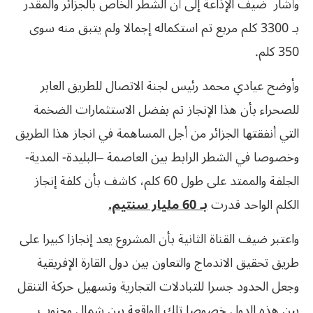
وأشار ضيف الإذاعة إلى أن الشطر الخاص بالجزائر والمقدر
بـ 3300 كلم مربع تم استكماله إجمالا ولم يتبق منه سوى
350 كلم.
وأوضح عيادي محمد رئيس لجنة الاتصال للطريق العابر
للصحراء بأن هذا الإنجاز تم بفضل الاستثمارات الضخمة
التي أنفقتها الجزائر من أجل المساهمة في انجاز هذا الطريق
وخصوصا في الشطر الرابط بين العاصمة –البليدة- المدية-
الجلفة والممتد على طول 60 كلم، كاشف بأن كلفة إنجاز
الكلم الواحد قدرت
بـ 60 مليار سنتيم.
واعتبر ضيف القناة الثانية بأن المشروع يعد إنجازا كبيرا على
طريق تحقيق الاندماج والتعاون بين دول القارة الإفريقية
وجعل الحدود جسرا للتبادلات التجارية وتسهيل حركة التنقل
بين هذه الدول خصوصا تلك الواقعة بين شمال وجنوب