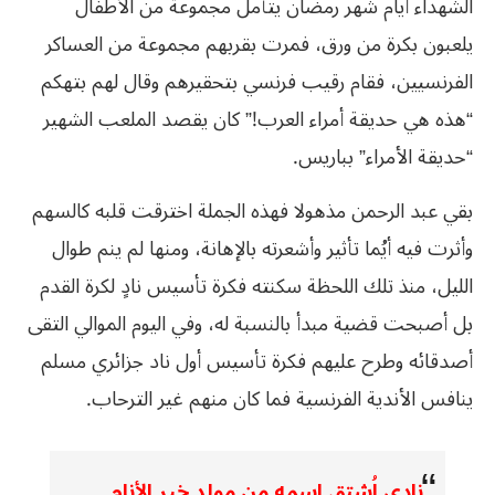
الشهداء أيام شهر رمضان يتأمل مجموعة من الأطفال
يلعبون بكرة من ورق، فمرت بقربهم مجموعة من العساكر
الفرنسيين، فقام رقيب فرنسي بتحقيرهم وقال لهم بتهكم
“هذه هي حديقة أمراء العرب!” كان يقصد الملعب الشهير
“حديقة الأمراء” بباريس.
بقي عبد الرحمن مذهولا فهذه الجملة اخترقت قلبه كالسهم
وأثرت فيه أيُما تأثير وأشعرته بالإهانة، ومنها لم ينم طوال
الليل، منذ تلك اللحظة سكنته فكرة تأسيس نادٍ لكرة القدم
بل أصبحت قضية مبدأ بالنسبة له، وفي اليوم الموالي التقى
أصدقائه وطرح عليهم فكرة تأسيس أول ناد جزائري مسلم
ينافس الأندية الفرنسية فما كان منهم غير الترحاب.
نادي اُشتق اسمه من مولد خير الأنام