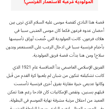
المولودية مُرعبة الاستعمار الفرنسي!
قصة هذا النادي كقصة موسى عليه السلام الذي تربى بين
أحضان عدوه فرعون فكما كان موسى المتبنى سببا في
هلاك فرعون، كانت المولودية التي خُتمت أوراق تأسيسها
بأختام فرنسية سببا في ادخال الرعب على المستعمر وبدون
سلاح! ومن هنا بدأت قصة فريق المولودية.
الفريق الإسلامي العاصمي بدأ المنافسة عام 1921 الذي
كانت تشكيلته تتكون من شبان لم يلعبوا كرة القدم من قَبل
وكانوا عديمي خبرة مقارنة بفرق أخرى فرنسية تأسست
قبلهم بسنين، ونقص الإمكانيات كان فادحا رغم هذا تمكن
العميد من احتلال مرتبة مشرفة نهاية الموسم في البطولة،
وفي الموسم الموالي انضم النادي رسميا للرابطة الفرنسية