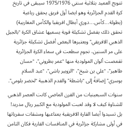
تتويج العميد بثلاثية سنتي 1975/1976 سيبقى في تاريخ
كرة القدم الجزائرية وهو ايضا أول فريق يحقق رباعية
(بطولة…كأس…دوري أبطال افريقيا والكأس المغاربية)
تحقق ذلك بفضل تشكيلة قوية يسميها عشاق الكرة “بالجيل
الذهبي الافريقي” ويعتبرها البعض أفضل تشكيلة جزائرية
على مر السنين، نجوم سطعت في سماء الكرة الجزائرية
تقمصت ألوان المولودية منها “عمر بطروني”، “حسان
طاهير”، “علي بن شيخ”، “الزوبير باشي”، “عبد السلام
بوسري” إضافةً إلى “باشطة” والقدم الذهبية “لخضر بلومي”.
سنوات السبعينيات من القرن الماضي كانت العصر الذهبي
للشناوة كيف لا وقد لعبت المولودية مع الكبير ريال مدريد!
بل تسيدوا أيضا القارة الافريقية بمتاعبها ومشقات سفرياتها
في أولى مشاركة جزائرية في المنافسات القارية فكان الثامن