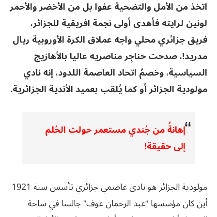
اتخذ من الأمل والتضحية عفوا بل من الأخضر والأحمر
لونين لرايته فأهدى أولى نجمة افريقية للجزائر،
فريق جزائري محلي واجه عملاق الكرة الأوروبية ريال
مدريد!، صدحت حناجِر مناصريه عاليا بالأهازيج
السياسية، وخصمُ اتحاد العاصمة اللدود، إنه نادي
مولودية الجزائر أو كما يُلقب بعميد الأندية الجزائرية.
إهانةُ من جُندي مستعمر حولت الحُلم
إلى حقيقة!
مولودية الجزائر هو نادي عاصمي جزائري تأسس سنة 1921
أين كان مؤسسها “عبد الرحمان عوف” جالسا في ساحة