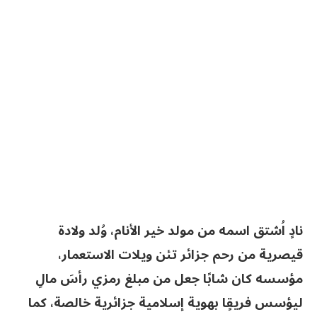
نادٍ اُشتق اسمه من مولد خير الأنام، وُلد ولادة
قيصرية من رحم جزائر تئن ويلات الاستعمار،
مؤسسه كان شابًا جعل من مبلغ رمزي رأسَ مالِ
ليؤسس فريقٍا بهوية إسلامية جزائرية خالصة، كما