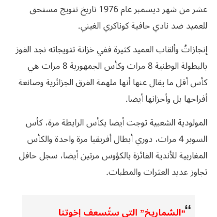
عشر من شهر ديسمبر عام 1976 تاريخ تتويج مستحق
للعميد ضد نادي حافية كوناكري الغيني.
إنجازاتُ وألقاب العميد كثيرة ففي خزانة تتويجاته نجد الفوز
بالبطولة الوطنية 8 مرات وكأس الجمهورية 8 مرات هي
كأس أقل ما يقال عنها أنها ملهمة الفرق الجزائرية وصانعة
أفراحها بل وأحزانها أيضا.
المولودية الشعبية توجت أيضا بكأس الرابطة مرة، كأس
السوبر 4 مرات، دوري أبطال أفريقيا مرة واحدة والكأس
المغاربية للأندية الفائزة بالكؤوس مرتين أيضا، سجل حافل
تجاوز عديد العثرات والمطبات.
“الشماريخ” التي ستُسعف إخوتنا