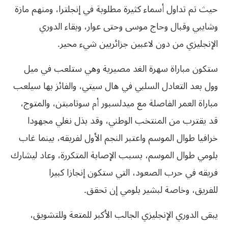
حيث تم تداول أسماء كثيرة مطلوبة في إنجلترا، ومنهم مازة
وشايبي وقبال وحاج موسى وحتى عوار، وبقاء الدوري
الإنجليزي من دون لاعبين جزائريين شيء محير.
ستكون مباراة سهرة الغد مصيرية وهي ستلعب في ميل
وول بعد التعادل السلبي في هال سيتي، والفائز بها سيلعب
مباراة العمر الفاصلة مع ميدلسبور أم سوتامبتن، والمتوج،
قد يقترب من المنتخب الوطني، وقد بذل نغلي مجهودا
خرافيا طوال الموسم واعتبر النجم الأول لفريقه، بينما غاب
بلومي طوال الموسم، بسبب الإصابة المتكررة، وعاد ليشارك
فريقه في حرب الصعود، التي ستكون إنجازا كبيرا
للفريق، وخاصة لبشير بلومي إن تحقق.
يبقى الدوري الإنجليزي الجالب الأكبر للمتعة وللتشويق،