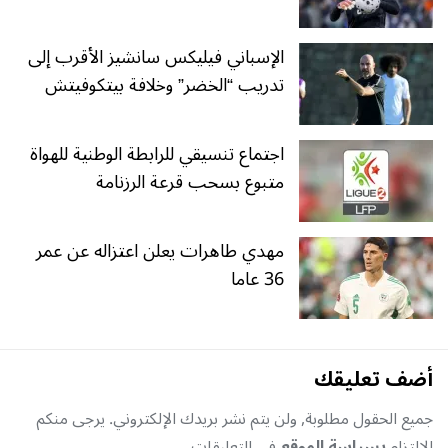
الإسباني فيليكس سانشيز الأقرب إلى
تدريب “الخضر” وخلافة بيتكوفيتش
اجتماع تنسيقي للرابطة الوطنية للهواة
متبوع بسحب قرعة الرزنامة
مهدي طاهرات يعلن اعتزاله عن عمر
36 عاما
أضف تعليقك
جميع الحقول مطلوبة, ولن يتم نشر بريدك الإلكتروني. يرجى منكم
الإلتزام
بسياسة الموقع
في التعليقات.