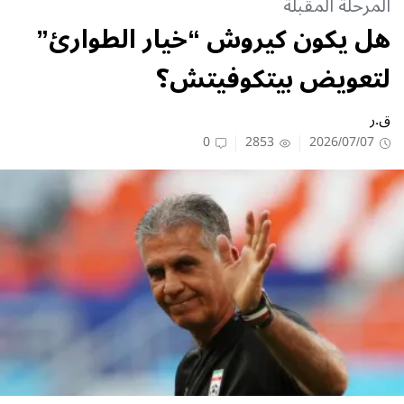
المرحلة المقبلة
هل يكون كيروش “خيار الطوارئ”
لتعويض بيتكوفيتش؟
ق.ر
0
2853
2026/07/07