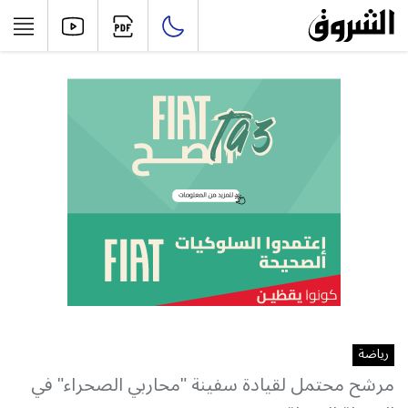
رياضة
مرشح محتمل لقيادة سفينة "محاربي الصحراء" في