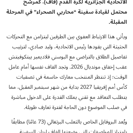
الاتحادية الجزائرية لكرة القدم (فاف)، كمرشح
محتمل لقيادة سفينة “محاربي الصحراء” في المرحلة
المقبلة.
ويأتي هذا الارتباط العفوي بين الطرفين ليتزامن مع التحركات
الحثيثة التي يقودها رئيس الاتحادية، وليد صادي، لترتيب
تفاصيل الطلاق بالتراضي مع البوسني فلاديمير بيتكوفيتش
عقب إخفاق مونديال 2026. وتجد الفاف نفسها أمام عامل
الوقت؛ إذ تنتظر المنتخب معارك حاسمة في تصفيات
كأس أمم إفريقيا 2027 بداية من شهر سبتمبر المقبل، مما
يتطلب التعاقد مع تقني يملك القدرة على الدخول مباشرة
في صلب الموضوع دون الحاجة لفترة تعارف طويلة.
ويُعد البروفايل الخاص بالثعلب البرتغالي (73 عامًا) مطابقًا
بامتياز للمواصفات التي وضعتها الفاف لربان السفينة