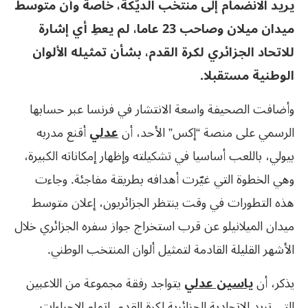
يريد الانضمام إلى منتخب الديّكة، خاصة وأن متوسط
ميدان ميلان وصاحب 23 عاما، لم يعطِ أي إشارة
للاتحاد الجزائري لكرة القدم، بشأن تمثيله الألوان
الوطنية مستقبلا.
وأضافت الصحيفة واسعة الانتشار في فرنسا عبر حسابها
الرسمي على منصة “إكس” الأحد، أن
عدلي
أقنع مدربه
بيولي، باللعب أساسيا في تشكيلته وإظهار إمكاناته الكبيرة،
وهي الخطوة التي غيّرت أهدافه بطريقة مفاجئة. وجاءت
هذه التطورات في وقت ينتظر الجزائريون، إعلان متوسط
ميدان الميلانيلو عن قرب استخراج جواز سفره الجزائري خلال
الأشهر القليلة القادمة لتمثيل ألوان المنتخب الوطني.
يذكر، أن
ياسين عدلي
يتواجد رفقة مجموعة من اللاعبين
التي تريد الاتحادية الجزائرية لكرة القدم، إتمام الإجراءات