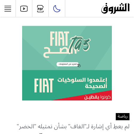
رياضة
لم يعطِ أي إشارة لـ"الفاف" بشأن تمثيله "الخضر"