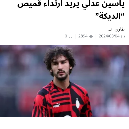
ياسين عدلي يريد ارتداء قميص
“الديكة”
طارق. ب
0
2894
2024/03/04